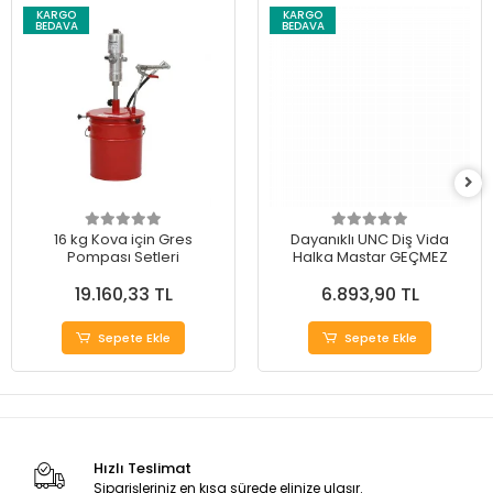
KARGO
KARGO
BEDAVA
BEDAVA
16 kg Kova için Gres
Dayanıklı UNC Diş Vida
Pompası Setleri
Halka Mastar GEÇMEZ
19.160,33 TL
6.893,90 TL
Sepete Ekle
Sepete Ekle
Hızlı Teslimat
Siparişleriniz en kısa sürede elinize ulaşır.