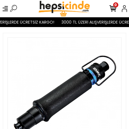
0
VERİŞLERDE ÜCRETSİZ KARGO!
3000 TL ÜZERİ ALIŞVERİŞLERDE ÜCRE