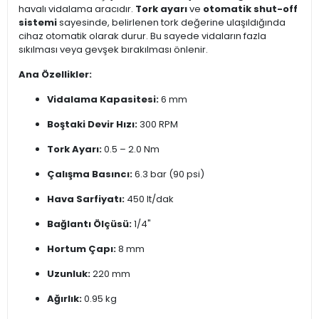
havalı vidalama aracıdır.
Tork ayarı
ve
otomatik shut-off
sistemi
sayesinde, belirlenen tork değerine ulaşıldığında
cihaz otomatik olarak durur. Bu sayede vidaların fazla
sıkılması veya gevşek bırakılması önlenir.
Ana Özellikler:
Vidalama Kapasitesi:
6 mm
Boştaki Devir Hızı:
300 RPM
Tork Ayarı:
0.5 – 2.0 Nm
Çalışma Basıncı:
6.3 bar (90 psi)
Hava Sarfiyatı:
450 lt/dak
Bağlantı Ölçüsü:
1/4"
Hortum Çapı:
8 mm
Uzunluk:
220 mm
Ağırlık:
0.95 kg