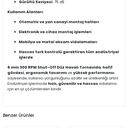
Gürültü Seviyesi:
75 dB
Kullanım Alanları:
Otomotiv ve yan sanayi montaj hatları
Elektronik ve cihaz montaj işlemleri
Mobilya ve metal aksam vidalamaları
Hassas tork kontrolü gerektiren tüm endüstriyel
işlerde
6 mm 300 RPM Shut-Off Düz Havalı Tornavida
,
hafif
gövdesi
,
ergonomik tasarımı
ve
yüksek performansı
sayesinde, kullanıcı yorgunluğunu azaltır ve üretkenliği artırır.
Endüstriyel işlerinizde
hızlı, güvenilir ve hassas
vidalama
için en iyi çözümlerden biridir.
Benzer Ürünler