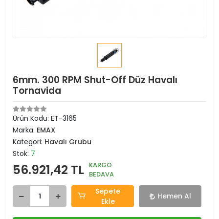
6mm. 300 RPM Shut-Off Düz Havalı
Tornavida
Ürün Kodu:
ET-3165
Marka:
EMAX
Kategori:
Havalı Grubu
Stok:
7
KARGO
56.921,42 TL
BEDAVA
Sepete
Hemen Al
Ekle