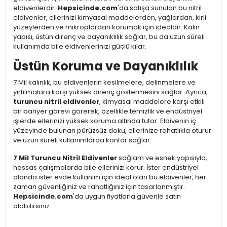
eldivenlerdir.
Hepsicinde.com
'da satışa sunulan bu nitril
eldivenler, ellerinizi kimyasal maddelerden, yağlardan, kirli
yüzeylerden ve mikroplardan korumak için idealdir. Kalın
yapısı, üstün direnç ve dayanıklılık sağlar, bu da uzun süreli
kullanımda bile eldivenlerinizi güçlü kılar.
Üstün Koruma ve Dayanıklılık
7 Mil kalınlık, bu eldivenlerin kesilmelere, delinmelere ve
yırtılmalara karşı yüksek direnç göstermesini sağlar. Ayrıca,
turuncu nitril eldivenler
, kimyasal maddelere karşı etkili
bir bariyer görevi görerek, özellikle temizlik ve endüstriyel
işlerde ellerinizi yüksek koruma altında tutar. Eldivenin iç
yüzeyinde bulunan pürüzsüz doku, ellerinize rahatlıkla oturur
ve uzun süreli kullanımlarda konfor sağlar.
7 Mil Turuncu Nitril Eldivenler
sağlam ve esnek yapısıyla,
hassas çalışmalarda bile ellerinizi korur. İster endüstriyel
alanda ister evde kullanım için ideal olan bu eldivenler, her
zaman güvenliğiniz ve rahatlığınız için tasarlanmıştır.
Hepsicinde.com
'da uygun fiyatlarla güvenle satın
alabilirsiniz.