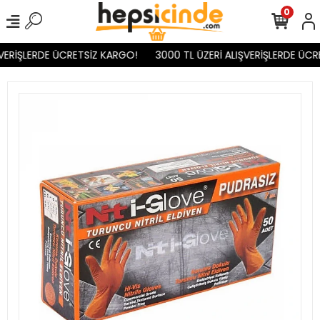
0
VERİŞLERDE ÜCRETSİZ KARGO!
3000 TL ÜZERİ ALIŞVERİŞLERDE ÜCR