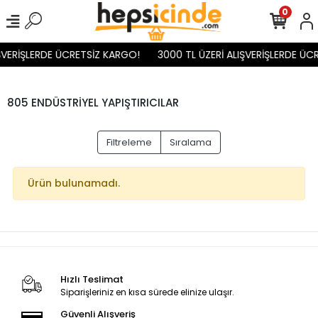
0
ŞVERİŞLERDE ÜCRETSİZ KARGO!
3000 TL ÜZERİ ALIŞVERİŞLERDE ÜC
805 ENDÜSTRİYEL YAPIŞTIRICILAR
Filtreleme
Sıralama
Ürün bulunamadı.
Hızlı Teslimat
Siparişleriniz en kısa sürede elinize ulaşır.
Güvenli Alışveriş