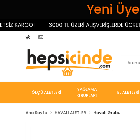
Yeni Üyel
İZ KARGO!
3000 TL ÜZERİ ALIŞVERİŞLERDE ÜCRETSİZ
YAĞLAMA
ÖLÇÜ ALETLERİ
EL ALETLERİ
GRUPLARI
Ana Sayfa
HAVALI ALETLER
Havalı Grubu