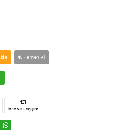
Ekle
Hemen Al
R
İade ve Değişim