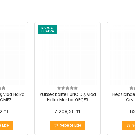
KARGO
BEDAVA
ş Vida Halka
Yüksek Kaliteli UNC Diş Vida
Hepsicinde 
EÇMEZ
Halka Mastar GEÇER
CrV
2 TL
7.209,20 TL
62
 Ekle
Sepete Ekle
S