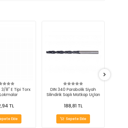
3/8" E Tipi Torx
DIN 340 Parabolik Siyah
 Lokmalar
Silindirik Saplı Matkap Uçları
1000Ad
,94 TL
188,81 TL
epete Ekle
Sepete Ekle