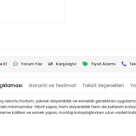
e Et
Yorum Yaz
Karşılaştır
Fiyat Alarmı
Tel
çıklaması
Garanti ve Teslimat
Taksit Seçenekleri
Yo
ç rekorlu hortum, yüksek dayanıklılık ve esneklik gerektiren uygulamal
iski minimumdur. Hibrit yapısı, hem dayanıklılık hem de kullanım kolaylığ
zeme kalitesi ve esnek yapısı, montajı kolaylaştırırken uzun vadeli kull