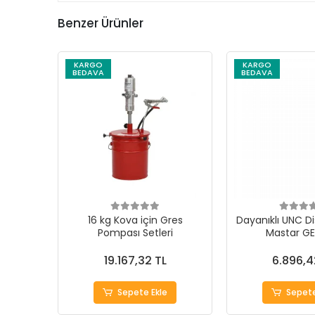
Benzer Ürünler
KARGO
KARGO
BEDAVA
BEDAVA
16 kg Kova için Gres
Dayanıklı UNC Di
Pompası Setleri
Mastar G
19.167,32 TL
6.896,4
Sepete Ekle
Sepete