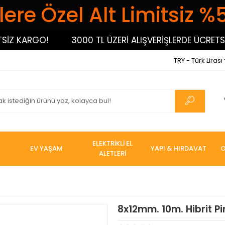
ere Özel Alt Limitsiz %
 KARGO!
3000 TL ÜZERİ ALIŞVERİŞLERDE ÜCRETSİZ 
TRY - Türk Lirası
ELEKTRİKLİ EL
EV YAŞAM
YAPI & HIRDAVAT
O
ALETLERİ
8x12mm. 10m. Hibrit P