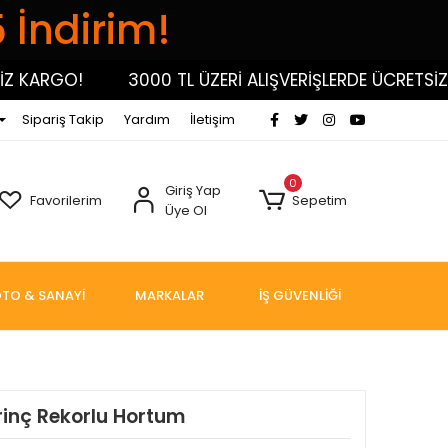
5 İndirim!
KARGO!
3000 TL ÜZERİ ALIŞVERİŞLERDE ÜCRETSİZ KA
Sipariş Takip
Yardım
İletişim
0
Giriş Yap
Favorilerim
Sepetim
Üye Ol
TO & SANAYİ
MARKALAR
İŞ GÜVENLİĞİ
irinç Rekorlu Hortum