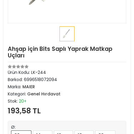
Ahşap için Bits Saplı Yaprak Matkap
Uçları
Ürün Kodu:
LK-244
Barkod:
6996518072094
Marka:
MAIER
Kategori:
Genel Hırdavat
Stok:
20+
193,58 TL
Ø: