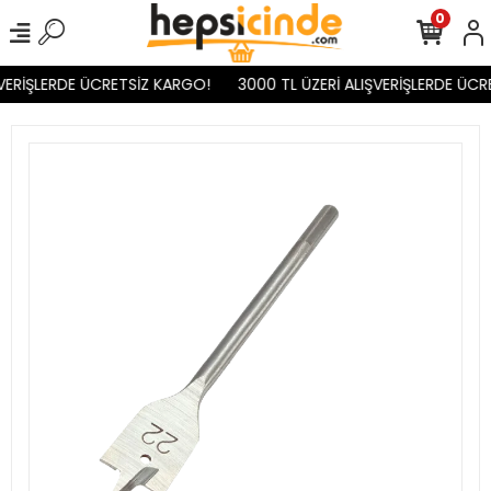
0
VERİŞLERDE ÜCRETSİZ KARGO!
3000 TL ÜZERİ ALIŞVERİŞLERDE ÜCR