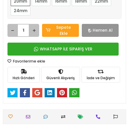
20mm
14mm
16mm
18mm
22mm
24mm
Sepete
Hemen Al
Ekle
WHATSAPP İLE SİPARİŞ VER
Favorilerime ekle
Hızlı Gönderi
Güvenli Alışveriş
İade ve Değişim