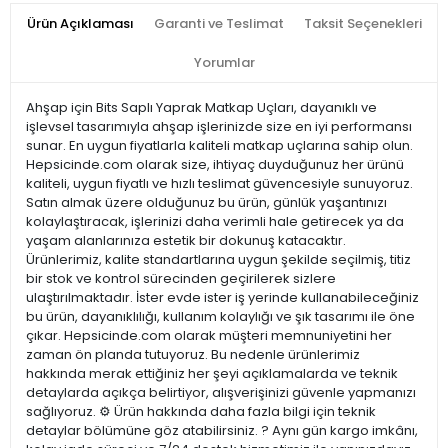
Ürün Açıklaması
Garanti ve Teslimat
Taksit Seçenekleri
Yorumlar
Ahşap için Bits Saplı Yaprak Matkap Uçları, dayanıklı ve
işlevsel tasarımıyla ahşap işlerinizde size en iyi performansı
sunar. En uygun fiyatlarla kaliteli matkap uçlarına sahip olun.
Hepsicinde.com olarak size, ihtiyaç duyduğunuz her ürünü
kaliteli, uygun fiyatlı ve hızlı teslimat güvencesiyle sunuyoruz.
Satın almak üzere olduğunuz bu ürün, günlük yaşantınızı
kolaylaştıracak, işlerinizi daha verimli hale getirecek ya da
yaşam alanlarınıza estetik bir dokunuş katacaktır.
Ürünlerimiz, kalite standartlarına uygun şekilde seçilmiş, titiz
bir stok ve kontrol sürecinden geçirilerek sizlere
ulaştırılmaktadır. İster evde ister iş yerinde kullanabileceğiniz
bu ürün, dayanıklılığı, kullanım kolaylığı ve şık tasarımı ile öne
çıkar. Hepsicinde.com olarak müşteri memnuniyetini her
zaman ön planda tutuyoruz. Bu nedenle ürünlerimiz
hakkında merak ettiğiniz her şeyi açıklamalarda ve teknik
detaylarda açıkça belirtiyor, alışverişinizi güvenle yapmanızı
sağlıyoruz. ⚙️ Ürün hakkında daha fazla bilgi için teknik
detaylar bölümüne göz atabilirsiniz. ? Aynı gün kargo imkânı,