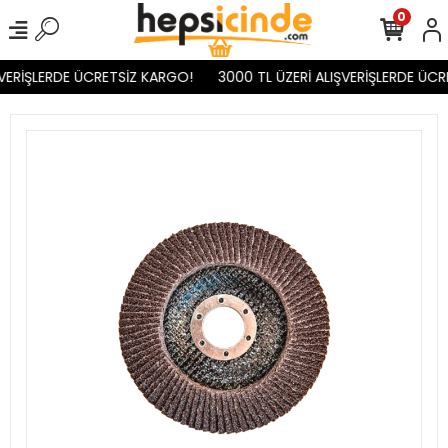
0
VERİŞLERDE ÜCRETSİZ KARGO!
3000 TL ÜZERİ ALIŞVERİŞLERDE ÜCR