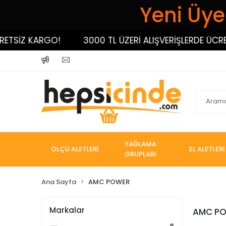
Yeni Üyel
ETSİZ KARGO!
3000 TL ÜZERİ ALIŞVERİŞLERDE ÜCRET
YAĞLAMA
ÖLÇÜ ALETLERİ
EL ALETLERİ
GRUPLARI
Ana Sayfa
AMC POWER
Markalar
AMC P