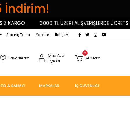
5 İndirim!
Z KARGO!
3000 TL ÜZERİ ALIŞVERİŞLERDE ÜCRETSİZ
Sipariş Takip
Yardım
İletişim
0
Giriş Yap
Favorilerim
Sepetim
Üye Ol
TO & SANAYİ
MARKALAR
İŞ GÜVENLİĞİ