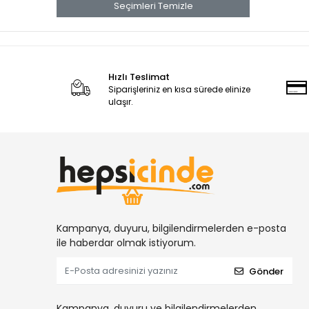
ELTA
Seçimleri Temizle
EMAX
FALCON
Fısco
Hızlı Teslimat
Siparişleriniz en kısa sürede elinize
GARTOOL
ulaşır.
GELG
Genel Markalar
GEPA
GERLINGER
GFB
GORDONX
Kampanya, duyuru, bilgilendirmelerden e-posta
ile haberdar olmak istiyorum.
gp
GWEST
Gönder
Hepsicinde
Kampanya, duyuru ve bilgilendirmelerden