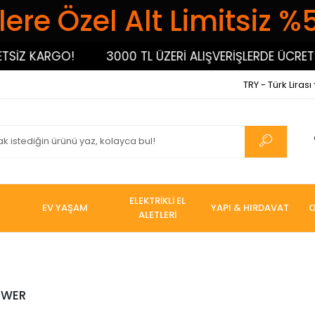
ere Özel Alt Limitsiz %
SİZ KARGO!
3000 TL ÜZERİ ALIŞVERİŞLERDE ÜCRETSİ
TRY - Türk Lirası
ELEKTRİKLİ EL
EV YAŞAM
YAPI & HIRDAVAT
O
ALETLERİ
OWER