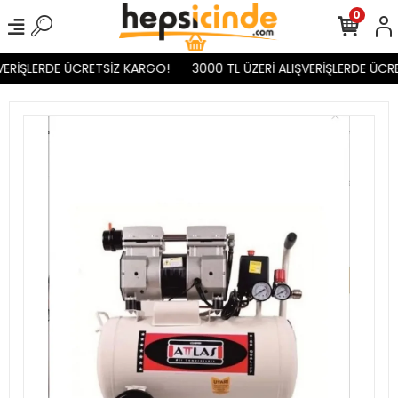
0
VERİŞLERDE ÜCRETSİZ KARGO!
3000 TL ÜZERİ ALIŞVERİŞLERDE ÜCR