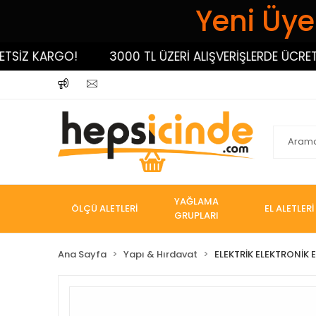
Yeni Üyel
İZ KARGO!
3000 TL ÜZERİ ALIŞVERİŞLERDE ÜCRETSİZ
YAĞLAMA
ÖLÇÜ ALETLERİ
EL ALETLERİ
GRUPLARI
Ana Sayfa
Yapı & Hırdavat
ELEKTRİK ELEKTRONİK E