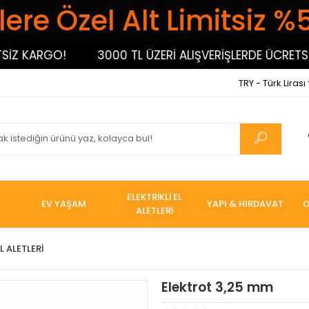
ere Özel Alt Limitsiz %
 KARGO!
3000 TL ÜZERİ ALIŞVERİŞLERDE ÜCRETSİZ 
TRY - Türk Lirası
ELEKTRİKLİ EL
EV YAŞAM
YAPI & HIRDAVAT
O
ALETLERİ
L ALETLERİ
Elektrot 3,25 mm