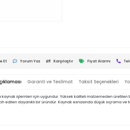
e Et
Yorum Yaz
Karşılaştır
Fiyat Alarmı
Tel
çıklaması
Garanti ve Teslimat
Taksit Seçenekleri
Yo
da kaynak işlemleri için uygundur. Yüksek kaliteli malzemeden üretilen 
cih edilen dayanıklı bir üründür. Kaynak esnasında düşük sıçrama ve te