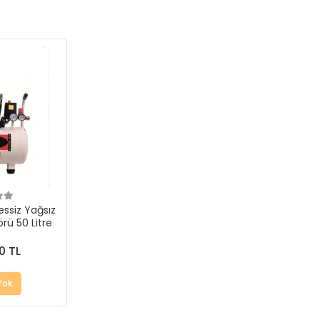
essiz Yağsız
ü 50 Litre
0 TL
Yok