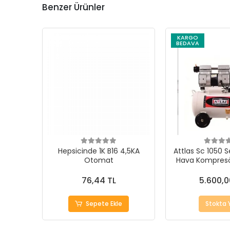
Benzer Ürünler
KARGO
BEDAVA
Hepsicinde 1K B16 4,5KA
Attlas Sc 1050 S
Otomat
Hava Kompresör
76,44 TL
5.600,0
Sepete Ekle
Stokta 