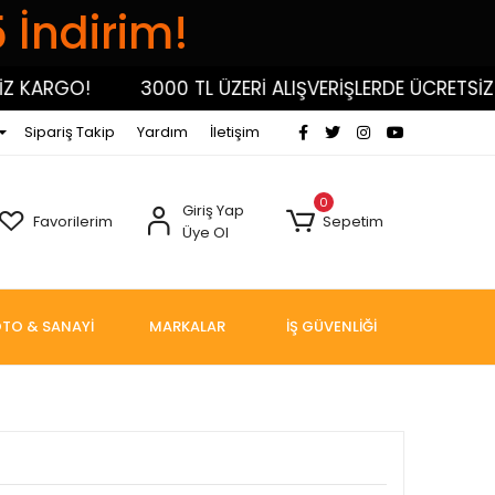
5 İndirim!
KARGO!
3000 TL ÜZERİ ALIŞVERİŞLERDE ÜCRETSİZ KA
Sipariş Takip
Yardım
İletişim
0
Giriş Yap
Favorilerim
Sepetim
Üye Ol
TO & SANAYİ
MARKALAR
İŞ GÜVENLİĞİ