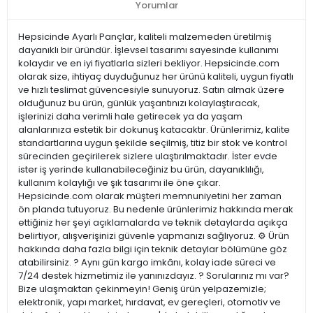
Yorumlar
Hepsicinde Ayarlı Pançlar, kaliteli malzemeden üretilmiş
dayanıklı bir üründür. İşlevsel tasarımı sayesinde kullanımı
kolaydır ve en iyi fiyatlarla sizleri bekliyor. Hepsicinde.com
olarak size, ihtiyaç duyduğunuz her ürünü kaliteli, uygun fiyatlı
ve hızlı teslimat güvencesiyle sunuyoruz. Satın almak üzere
olduğunuz bu ürün, günlük yaşantınızı kolaylaştıracak,
işlerinizi daha verimli hale getirecek ya da yaşam
alanlarınıza estetik bir dokunuş katacaktır. Ürünlerimiz, kalite
standartlarına uygun şekilde seçilmiş, titiz bir stok ve kontrol
sürecinden geçirilerek sizlere ulaştırılmaktadır. İster evde
ister iş yerinde kullanabileceğiniz bu ürün, dayanıklılığı,
kullanım kolaylığı ve şık tasarımı ile öne çıkar.
Hepsicinde.com olarak müşteri memnuniyetini her zaman
ön planda tutuyoruz. Bu nedenle ürünlerimiz hakkında merak
ettiğiniz her şeyi açıklamalarda ve teknik detaylarda açıkça
belirtiyor, alışverişinizi güvenle yapmanızı sağlıyoruz. ⚙️ Ürün
hakkında daha fazla bilgi için teknik detaylar bölümüne göz
atabilirsiniz. ? Aynı gün kargo imkânı, kolay iade süreci ve
7/24 destek hizmetimiz ile yanınızdayız. ? Sorularınız mı var?
Bize ulaşmaktan çekinmeyin! Geniş ürün yelpazemizle;
elektronik, yapı market, hırdavat, ev gereçleri, otomotiv ve