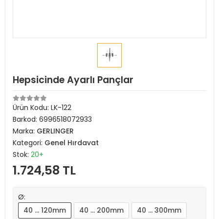
Hepsicinde Ayarlı Pançlar
Ürün Kodu:
LK-122
Barkod:
6996518072933
Marka:
GERLINGER
Kategori:
Genel Hırdavat
Stok:
20+
1.724,58 TL
Ø:
40 … 120mm
40 … 200mm
40 … 300mm