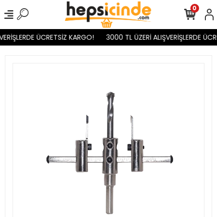
0
VERİŞLERDE ÜCRETSİZ KARGO!
3000 TL ÜZERİ ALIŞVERİŞLERDE ÜCR