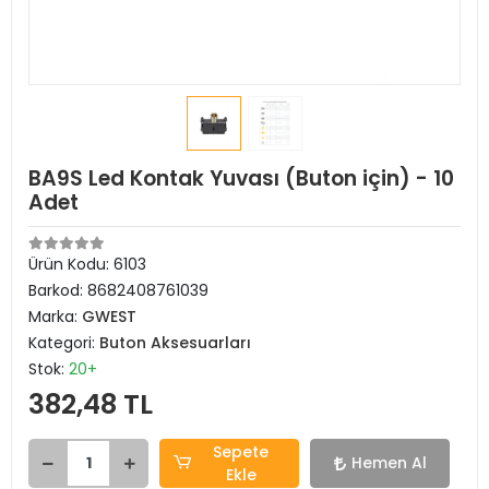
BA9S Led Kontak Yuvası (Buton için) - 10
Adet
Ürün Kodu:
6103
Barkod:
8682408761039
Marka:
GWEST
Kategori:
Buton Aksesuarları
Stok:
20+
382,48 TL
Sepete
Hemen Al
Ekle