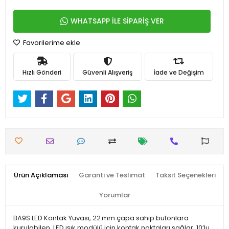
WHATSAPP İLE SİPARİŞ VER
Favorilerime ekle
Hızlı Gönderi
Güvenli Alışveriş
İade ve Değişim
Ürün Açıklaması
Garanti ve Teslimat
Taksit Seçenekleri
Yorumlar
BA9S LED Kontak Yuvası, 22 mm çapa sahip butonlara
kurulabilen, LED ışık modülü için kontak noktaları sağlar. 10’lu