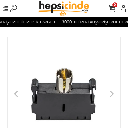
0
VERİŞLERDE ÜCRETSİZ KARGO!
3000 TL ÜZERİ ALIŞVERİŞLERDE ÜCR