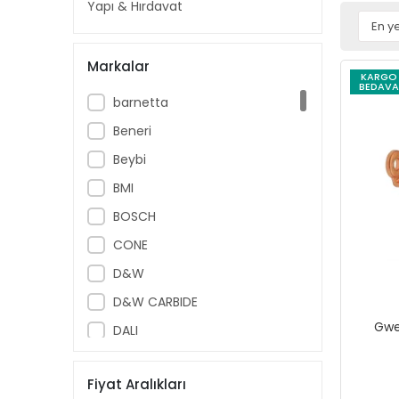
Yapı & Hırdavat
Markalar
KARGO
BEDAVA
barnetta
Beneri
Beybi
BMI
BOSCH
CONE
D&W
D&W CARBIDE
Gwe
DALI
Diğer
Fiyat Aralıkları
DW