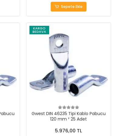
Sepete Ekle
KARGO
BEDAVA
 Pabucu
Gwest DIN 46235 Tipi Kablo Pabucu
120 mm ² 25 Adet
5.976,00 TL