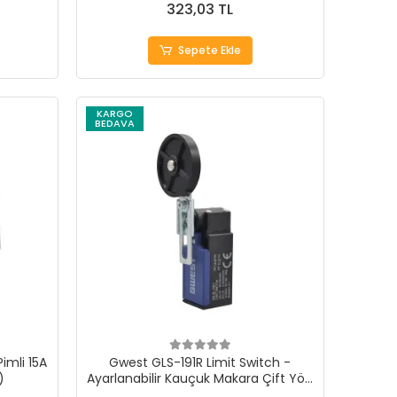
323,03 TL
Sepete Ekle
KARGO
BEDAVA
imli 15A
Gwest GLS-191R Limit Switch -
)
Ayarlanabilir Kauçuk Makara Çift Yön
Resetli 10 Adet