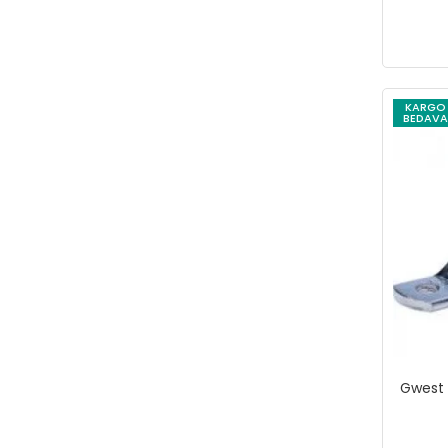
Makita
MANO
MASTER BY MAIER
KARGO
MasterbyMaier
BEDAVA
MEGA
MERCURE
MİTACAN
MİTALUB
Mitapomp
Mopal
MUZI
NORM
Gwest 
NT TOOLS
NT-iGlove