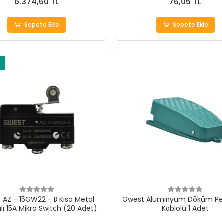
6.374,60 TL
76,05 TL
Sepete Ekle
Sepete Ekle
 AZ - 15GW22 - B Kısa Metal
Gwest Alüminyum Döküm Pe
lı 15A Mikro Switch (20 Adet)
Kablolu 1 Adet