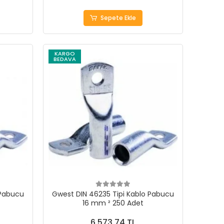
Sepete Ekle
KARGO
BEDAVA
 Pabucu
Gwest DIN 46235 Tipi Kablo Pabucu
16 mm ² 250 Adet
6.573,74 TL