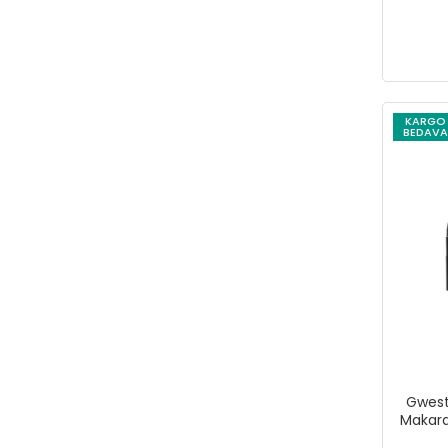
Swolx
TAYFIX
TAYG
TAYREX
KARGO
BEDAVA
TECNO
TELTONİKA
Temsan
TORİN
TOWER
tsf
Türkel
unocompressor
Gwest
UNV
Makara
VIOLA VALENTE