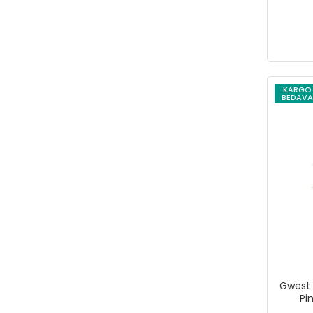
WERKA
WOER
YAMA
YamaPads
KARGO
BEDAVA
ZUPPER
Gwest 
Pi