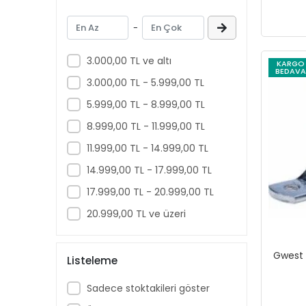
DWCarbide
-
DWMachinery
DWMeasuring
3.000,00 TL ve altı
KARGO
BEDAVA
ELTA
3.000,00 TL - 5.999,00 TL
EMAX
5.999,00 TL - 8.999,00 TL
FALCON
8.999,00 TL - 11.999,00 TL
Fısco
11.999,00 TL - 14.999,00 TL
GARTOOL
14.999,00 TL - 17.999,00 TL
GELG
17.999,00 TL - 20.999,00 TL
Genel Markalar
20.999,00 TL ve üzeri
GEPA
GERLINGER
Gwest 
Listeleme
GFB
Sadece stoktakileri göster
GORDONX