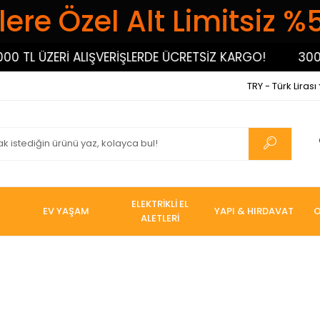
ere Özel Alt Limitsiz %
ZERİ ALIŞVERİŞLERDE ÜCRETSİZ KARGO!
3000 TL ÜZ
TRY - Türk Lirası
ELEKTRİKLİ EL
EV YAŞAM
YAPI & HIRDAVAT
O
ALETLERİ