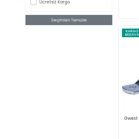
Ücretsiz Kargo
gp
GWEST
Seçimleri Temizle
Hepsicinde
KARGO
BEDAVA
İZELTAŞ
Karam
KETER
KISTENBERG
KNIPEX
kriter
KT
Lotus
LUXOR
Gwest 
MAIER
Maison Avf