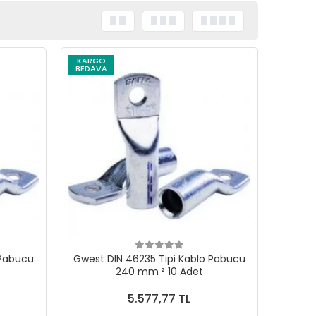
KARGO
BEDAVA
 Pabucu
Gwest DIN 46235 Tipi Kablo Pabucu
240 mm ² 10 Adet
5.577,77 TL