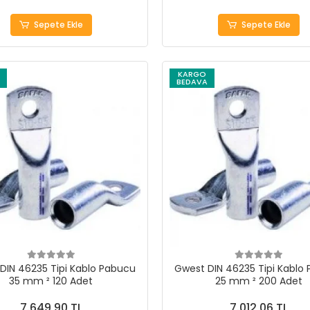
Sepete Ekle
Sepete Ekle
KARGO
BEDAVA
DIN 46235 Tipi Kablo Pabucu
Gwest DIN 46235 Tipi Kablo
35 mm ² 120 Adet
25 mm ² 200 Adet
7.649,90 TL
7.012,06 TL