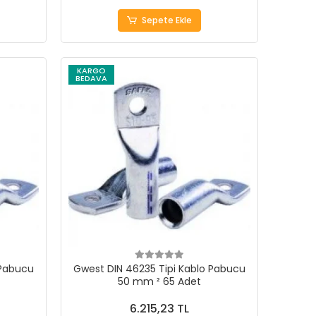
Sepete Ekle
KARGO
BEDAVA
 Pabucu
Gwest DIN 46235 Tipi Kablo Pabucu
50 mm ² 65 Adet
6.215,23 TL