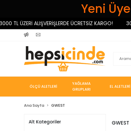
Yeni Üyel
 ÜZERİ ALIŞVERİŞLERDE ÜCRETSİZ KARGO!
3000 TL Ü
YAĞLAMA
ÖLÇÜ ALETLERİ
EL ALETLERİ
GRUPLARI
Ana Sayfa
GWEST
Alt Kategoriler
GWEST