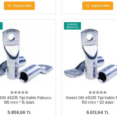
Sepete Ekle
Sepete Ekle
KARGO
BEDAVA
DIN 46235 Tipi Kablo Pabucu
Gwest DIN 46235 Tipi Kablo
185 mm ² 15 Adet
150 mm ² 20 Adet
5.856,66 TL
6.613,64 TL