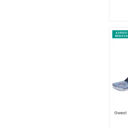
NTİ-GLOVE
NTLights
NTTools
omega-tools
KARGO
BEDAVA
RAYNO
Rotake
Rothenberger
ROX
Rox Wood
SCHEPPACH
STANNOL
STD
Gwest 
SÜPER EGO
SUPER EXPERT