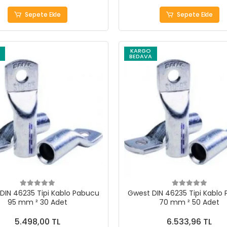
Sepete Ekle
Sepete Ekle
KARGO
BEDAVA
DIN 46235 Tipi Kablo Pabucu
Gwest DIN 46235 Tipi Kablo
95 mm ² 30 Adet
70 mm ² 50 Adet
5.498,00 TL
6.533,96 TL