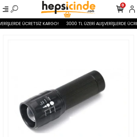
0
VERİŞLERDE ÜCRETSİZ KARGO!
3000 TL ÜZERİ ALIŞVERİŞLERDE ÜCR