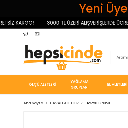
Yeni Üyel
TSİZ KARGO!
3000 TL ÜZERİ ALIŞVERİŞLERDE ÜCRETS
YAĞLAMA
ÖLÇÜ ALETLERİ
EL ALETLERİ
GRUPLARI
Ana Sayfa
HAVALI ALETLER
Havalı Grubu