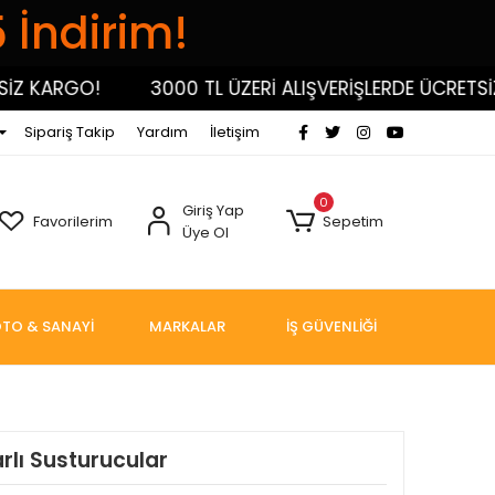
5 İndirim!
Z KARGO!
3000 TL ÜZERİ ALIŞVERİŞLERDE ÜCRETSİZ 
Sipariş Takip
Yardım
İletişim
0
Giriş Yap
Favorilerim
Sepetim
Üye Ol
TO & SANAYİ
MARKALAR
İŞ GÜVENLİĞİ
rlı Susturucular