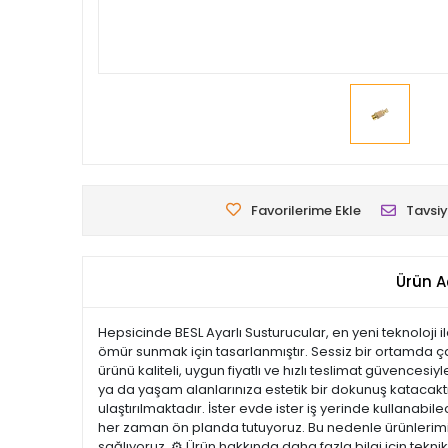
Favorilerime Ekle
Tavsiy
Ürün A
Hepsicinde BESL Ayarlı Susturucular, en yeni teknoloji
ömür sunmak için tasarlanmıştır. Sessiz bir ortamda ç
ürünü kaliteli, uygun fiyatlı ve hızlı teslimat güvences
ya da yaşam alanlarınıza estetik bir dokunuş katacaktır.
ulaştırılmaktadır. İster evde ister iş yerinde kullanabi
her zaman ön planda tutuyoruz. Bu nedenle ürünlerimiz 
sağlıyoruz. ⚙️ Ürün hakkında daha fazla bilgi için tekn