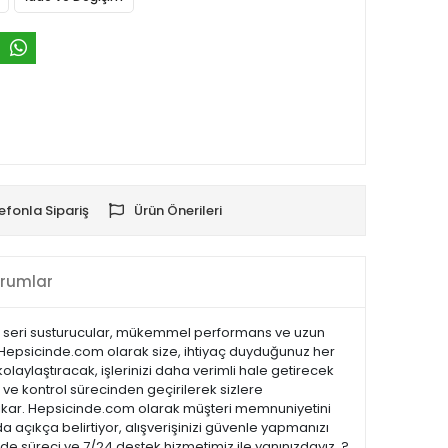
efonla Sipariş
Ürün Önerileri
rumlar
mium seri susturucular, mükemmel performans ve uzun
. Hepsicinde.com olarak size, ihtiyaç duyduğunuz her
olaylaştıracak, işlerinizi daha verimli hale getirecek
k ve kontrol sürecinden geçirilerek sizlere
öne çıkar. Hepsicinde.com olarak müşteri memnuniyetini
açıkça belirtiyor, alışverişinizi güvenle yapmanızı
ade süreci ve 7/24 destek hizmetimiz ile yanınızdayız. ?