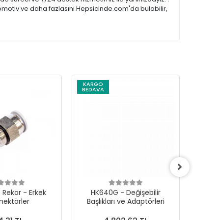
omotiv ve daha fazlasını Hepsicinde.com'da bulabilir,
KARGO
KARG
BEDAVA
BEDAV
 Rekor - Erkek
HK640G - Değişebilir
Mikro
nektörler
Başlıkları ve Adaptörleri
İ