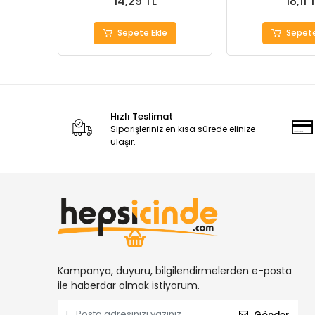
14,29 TL
18,11 
Sepete Ekle
Sepete
Hızlı Teslimat
Siparişleriniz en kısa sürede elinize
ulaşır.
Kampanya, duyuru, bilgilendirmelerden e-posta
ile haberdar olmak istiyorum.
Gönder