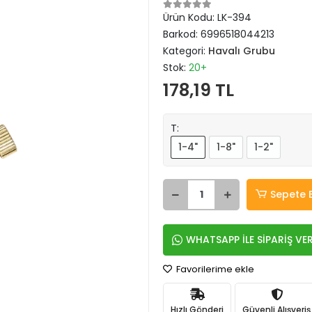
Ürün Kodu:
LK-394
Barkod:
6996518044213
Kategori:
Havalı Grubu
Stok:
20+
178,19 TL
T:
1-4"
1-8"
1-2"
Sepete 
WHATSAPP İLE SİPARİŞ VE
Favorilerime ekle
Hızlı Gönderi
Güvenli Alışveriş