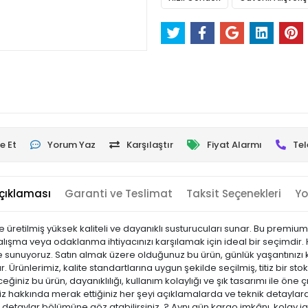
e Et
Yorum Yaz
Karşılaştır
Fiyat Alarmı
Tel
çıklaması
Garanti ve Teslimat
Taksit Seçenekleri
Yo
 ile üretilmiş yüksek kaliteli ve dayanıklı susturucuları sunar. Bu pre
alışma veya odaklanma ihtiyacınızı karşılamak için ideal bir seçimdir
iyle sunuyoruz. Satın almak üzere olduğunuz bu ürün, günlük yaşantınızı k
 Ürünlerimiz, kalite standartlarına uygun şekilde seçilmiş, titiz bir sto
leceğiniz bu ürün, dayanıklılığı, kullanım kolaylığı ve şık tasarımı ile 
hakkında merak ettiğiniz her şeyi açıklamalarda ve teknik detaylarda 
ik detaylar bölümüne göz atabilirsiniz. ? Aynı gün kargo imkânı, kolay i