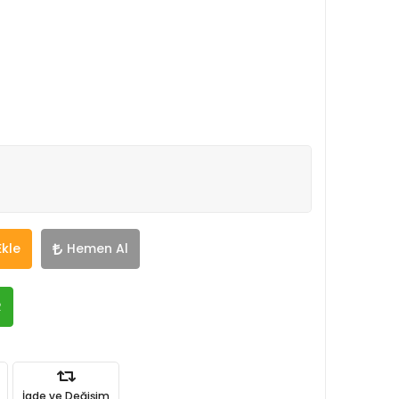
Ekle
Hemen Al
R
İade ve Değişim