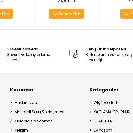
TL
71,94 TL
4
 Ekle
Sepete Ekle
S
Güvenli Alışveriş
Geniş Ürün Yelpazesi
Güvenli ve kolay ödeme
Binlerce ürün ve kampan
sistemi
seçeneği
Kurumsal
Kategoriler
Hakkımızda
Ölçü Aletleri
Mesafeli Satış Sözleşmesi
YAĞLAMA GRUPLARI
Kullanıcı Sözleşmesi
EL ALETLERİ
İletişim
Ev Yaşam