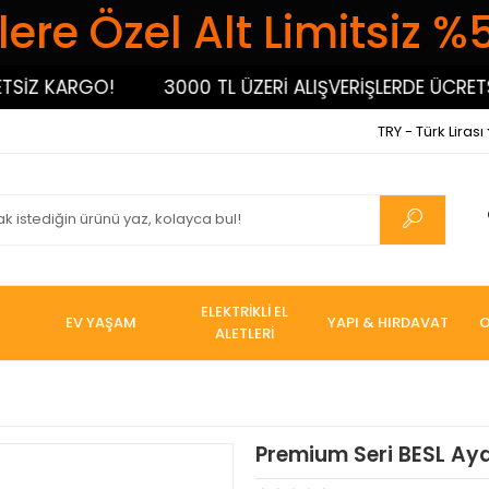
ere Özel Alt Limitsiz %
İZ KARGO!
3000 TL ÜZERİ ALIŞVERİŞLERDE ÜCRETSİ
TRY - Türk Lirası
ELEKTRİKLİ EL
EV YAŞAM
YAPI & HIRDAVAT
O
ALETLERİ
Premium Seri BESL Aya