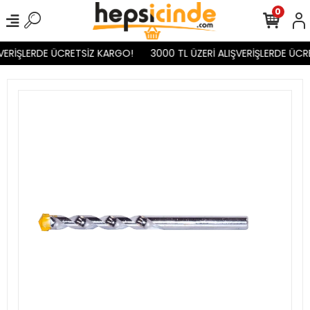
0
VERİŞLERDE ÜCRETSİZ KARGO!
3000 TL ÜZERİ ALIŞVERİŞLERDE ÜCR