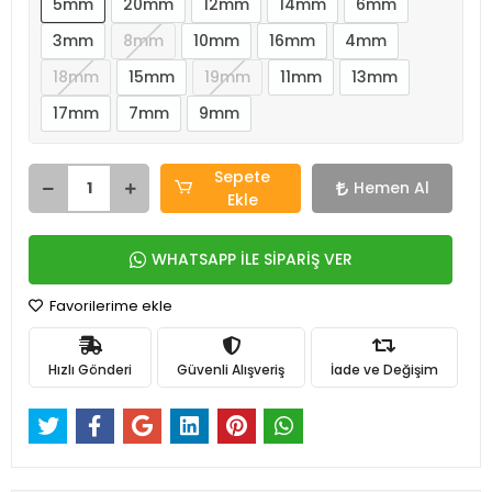
5mm
20mm
12mm
14mm
6mm
3mm
8mm
10mm
16mm
4mm
18mm
15mm
19mm
11mm
13mm
17mm
7mm
9mm
Sepete
Hemen Al
Ekle
WHATSAPP İLE SİPARİŞ VER
Favorilerime ekle
Hızlı Gönderi
Güvenli Alışveriş
İade ve Değişim