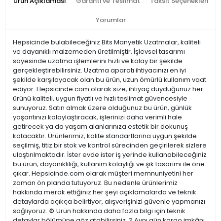
Ürün Açıklaması
Garanti ve Teslimat
Taksit Seçenekleri
Yorumlar
Hepsicinde bulabileceğiniz Bits Manyetik Uzatmalar, kaliteli
ve dayanıklı malzemeden üretilmiştir. İşlevsel tasarımı
sayesinde uzatma işlemlerini hızlı ve kolay bir şekilde
gerçekleştirebilirsiniz. Uzatma aparatı ihtiyacınızı en iyi
şekilde karşılayacak olan bu ürün, uzun ömürlü kullanım vaat
ediyor. Hepsicinde.com olarak size, ihtiyaç duyduğunuz her
ürünü kaliteli, uygun fiyatlı ve hızlı teslimat güvencesiyle
sunuyoruz. Satın almak üzere olduğunuz bu ürün, günlük
yaşantınızı kolaylaştıracak, işlerinizi daha verimli hale
getirecek ya da yaşam alanlarınıza estetik bir dokunuş
katacaktır. Ürünlerimiz, kalite standartlarına uygun şekilde
seçilmiş, titiz bir stok ve kontrol sürecinden geçirilerek sizlere
ulaştırılmaktadır. İster evde ister iş yerinde kullanabileceğiniz
bu ürün, dayanıklılığı, kullanım kolaylığı ve şık tasarımı ile öne
çıkar. Hepsicinde.com olarak müşteri memnuniyetini her
zaman ön planda tutuyoruz. Bu nedenle ürünlerimiz
hakkında merak ettiğiniz her şeyi açıklamalarda ve teknik
detaylarda açıkça belirtiyor, alışverişinizi güvenle yapmanızı
sağlıyoruz. ⚙️ Ürün hakkında daha fazla bilgi için teknik
detaylar bölümüne göz atabilirsiniz. ? Aynı gün kargo imkânı,