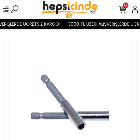
0
VERİŞLERDE ÜCRETSİZ KARGO!
3000 TL ÜZERİ ALIŞVERİŞLERDE ÜCR