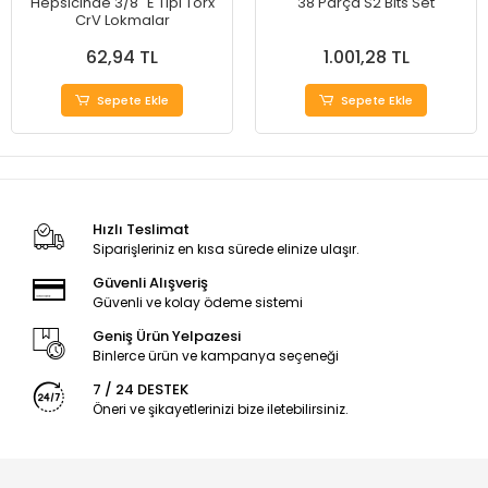
Hepsicinde 3/8" E Tipi Torx
38 Parça S2 Bits Set
CrV Lokmalar
62,94 TL
1.001,28 TL
Sepete Ekle
Sepete Ekle
Hızlı Teslimat
Siparişleriniz en kısa sürede elinize ulaşır.
Güvenli Alışveriş
Güvenli ve kolay ödeme sistemi
Geniş Ürün Yelpazesi
Binlerce ürün ve kampanya seçeneği
7 / 24 DESTEK
Öneri ve şikayetlerinizi bize iletebilirsiniz.