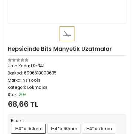
Hepsicinde Bits Manyetik Uzatmalar
Ürün Kodu:
LK-341
Barkod:
6996518008635
Marka:
NTTools
Kategori:
Lokmalar
Stok:
20+
68,66 TL
Bits x L:
1-4" x 150mm
1-4" x 60mm
1-4" x 75mm