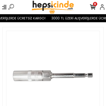
0
VERİŞLERDE ÜCRETSİZ KARGO!
3000 TL ÜZERİ ALIŞVERİŞLERDE ÜCR