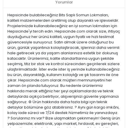
Yorumlar
Hepsicinde bulabileceğiniz Bits Saplı Somun Lokmaları,
kaliteli malzemelerden üretilmiş olup dayanıklı ve işlevseldir.
Projelerinizde kullanabileceğiniz en iyi somun lokmaları için
Hepsicinde'yi tercih edin. Hepsicinde.com olarak size, ihtiyaç
duyduğunuz her ürünü kaliteli, uygun fiyatlı ve hızlı teslimat
güvencesiyle sunuyoruz. Satın almak üzere olduğunuz bu
ürün, günlük yaşantınızı kolaylaştıracak, işlerinizi daha verimli
hale getirecek ya da yaşam alanlarınıza estetik bir dokunuş
katacaktır. Ürünlerimiz, kalite standartlarına uygun şekilde
seçilmiş, titiz bir stok ve kontrol sürecinden geçirilerek sizlere
ulaştırılmaktadır. İster evde ister iş yerinde kullanabileceğiniz
bu ürün, dayanıklılığı, kullanım kolaylığı ve şık tasarımı ile öne
çıkar. Hepsicinde.com olarak müşteri memnuniyetini her
zaman ön planda tutuyoruz. Bu nedenle ürünlerimiz
hakkında merak ettiğiniz her şeyi açıklamalarda ve teknik
detaylarda açıkça belirtiyor, alışverişinizi güvenle yapmanızı
sağlıyoruz. ⚙️ Ürün hakkında daha fazla bilgi için teknik
detaylar bölümüne göz atabilirsiniz. ? Aynı gün kargo imkânı,
kolay iade süreci ve 7/24 destek hizmetimiz ile yanınızdayız.
? Sorularınız mı var? Bize ulaşmaktan çekinmeyin! Geniş ürün
yelpazemizle; elektronik, yapı market, hırdavat, ev gereçleri,