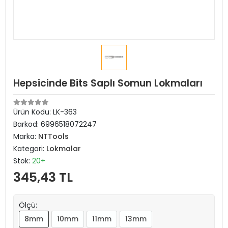
Hepsicinde Bits Saplı Somun Lokmaları
Ürün Kodu:
LK-363
Barkod:
6996518072247
Marka:
NTTools
Kategori:
Lokmalar
Stok:
20+
345,43 TL
Ölçü:
8mm
10mm
11mm
13mm