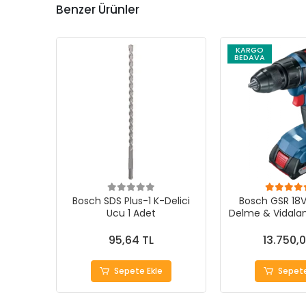
Benzer Ürünler
KARGO
BEDAVA
Bosch SDS Plus-1 K-Delici
Bosch GSR 18V
Ucu 1 Adet
Delme & Vidala
- Güçlü Per
95,64 TL
13.750,0
Sepete Ekle
Sepete