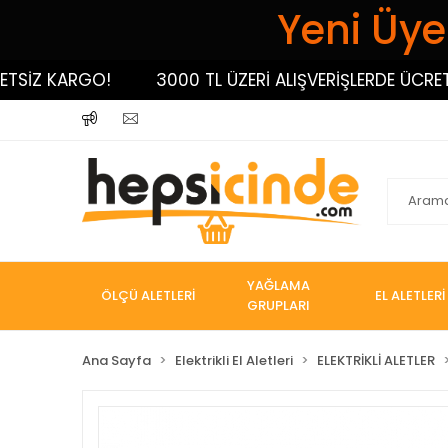
Yeni Üyel
İZ KARGO!
3000 TL ÜZERİ ALIŞVERİŞLERDE ÜCRETSİZ
YAĞLAMA
ÖLÇÜ ALETLERİ
EL ALETLERİ
GRUPLARI
Ana Sayfa
Elektrikli El Aletleri
ELEKTRİKLİ ALETLER