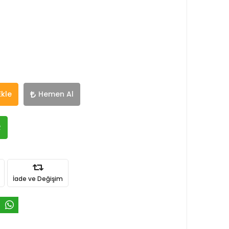
Ekle
Hemen Al
R
İade ve Değişim