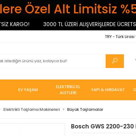
ere Özel Alt Limitsiz %
 KARGO!
3000 TL ÜZERİ ALIŞVERİŞLERDE ÜCRETSİZ 
TRY - Türk Lirası
ELEKTRİKLİ EL
EV YAŞAM
YAPI & HIRDAVAT
O
ALETLERİ
Elektrikli Taşlama Makineleri
Büyük Taşlamalar
Bosch GWS 2200-230 