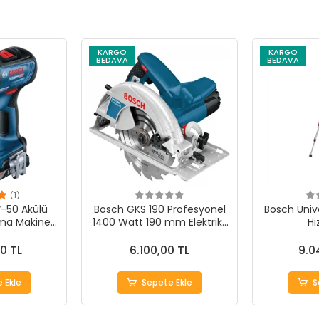
KARGO
KARGO
BEDAVA
BEDAVA
(1)
-50 Akülü
Bosch GKS 190 Profesyonel
Bosch Unive
ma Makinesi
1400 Watt 190 mm Elektrikli
Hi
formans
Daire Testere
0 TL
6.100,00 TL
9.0
 Ekle
Sepete Ekle
S