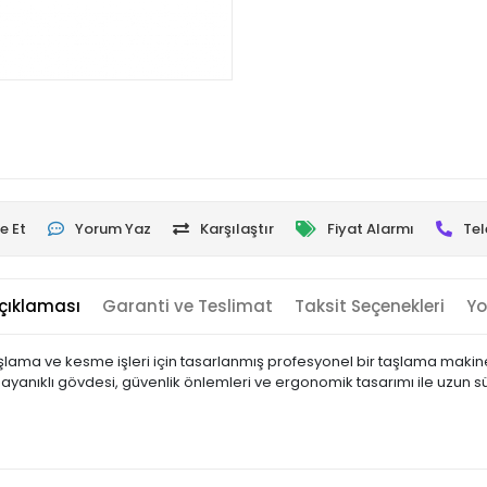
e Et
Yorum Yaz
Karşılaştır
Fiyat Alarmı
Tel
çıklaması
Garanti ve Teslimat
Taksit Seçenekleri
Yo
şlama ve kesme işleri için tasarlanmış profesyonel bir taşlama maki
Dayanıklı gövdesi, güvenlik önlemleri ve ergonomik tasarımı ile uzun sür