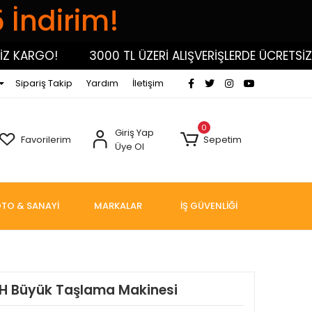
5 İndirim!
KARGO!
3000 TL ÜZERİ ALIŞVERİŞLERDE ÜCRETSİZ KA
Sipariş Takip
Yardım
İletişim
0
Giriş Yap
Favorilerim
Sepetim
Üye Ol
TO & SANAYİ
MARKALAR
İŞ GÜVENLİĞİ
H Büyük Taşlama Makinesi