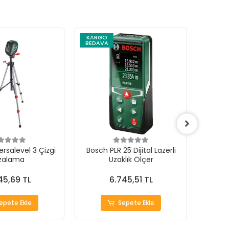
KARGO
BEDAVA
rsalevel 3 Çizgi
Bosch PLR 25 Dijital Lazerli
Bosc
zalama
Uzaklık Ölçer
Açma
45,69 TL
6.745,51 TL
epete Ekle
Sepete Ekle