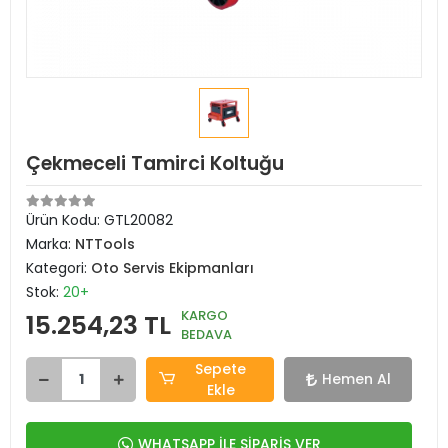
Çekmeceli Tamirci Koltuğu
Ürün Kodu:
GTL20082
Marka:
NTTools
Kategori:
Oto Servis Ekipmanları
Stok:
20+
KARGO
15.254,23 TL
BEDAVA
Sepete
Hemen Al
Ekle
WHATSAPP İLE SİPARİŞ VER