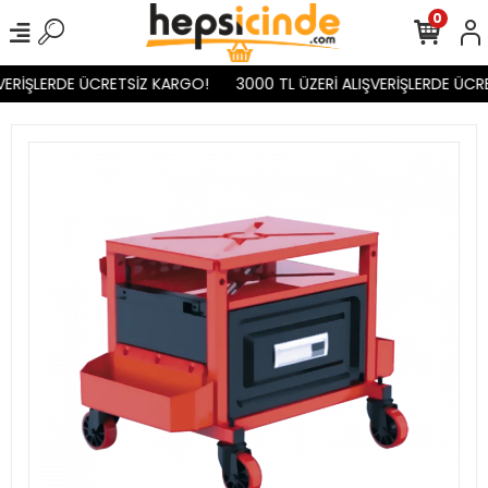
0
VERİŞLERDE ÜCRETSİZ KARGO!
3000 TL ÜZERİ ALIŞVERİŞLERDE ÜCR