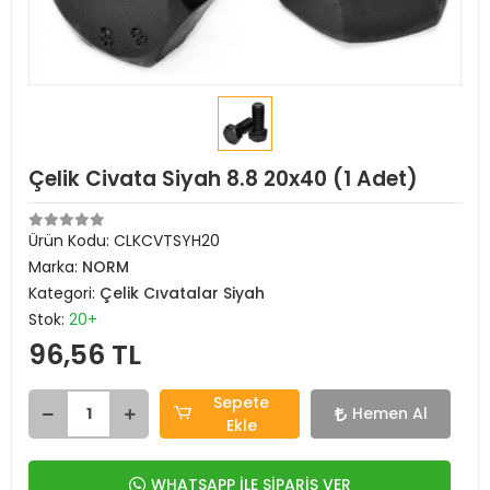
Çelik Civata Siyah 8.8 20x40 (1 Adet)
Ürün Kodu:
CLKCVTSYH20
Marka:
NORM
Kategori:
Çelik Cıvatalar Siyah
Stok:
20+
96,56 TL
Sepete
Hemen Al
Ekle
WHATSAPP İLE SİPARİŞ VER