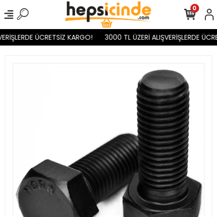
0
VERİŞLERDE ÜCRETSİZ KARGO!
3000 TL ÜZERİ ALIŞVERİŞLERDE ÜCR