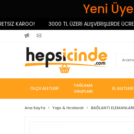
Yeni Üyel
İZ KARGO!
3000 TL ÜZERİ ALIŞVERİŞLERDE ÜCRETSİ
YAĞLAMA
ÖLÇÜ ALETLERİ
EL ALETLERİ
GRUPLARI
Ana Sayfa
Yapı & Hırdavat
BAĞLANTI ELEMANLAR