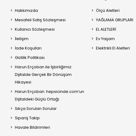
Hakkımızda
Ölçü Aletleri
Mesafeli Satış Sözleşmesi
YAĞLAMA GRUPLARI
Kullanıcı Sözleşmesi
EL ALETLERİ
İletişim
Ev Yaşam
İade Koşulları
Elektrikli El Aletleri
Gizlilik Politikası
Harun Erçoban ile İşbirliğimiz:
Dijitalde Gerçek Bir Dönüşüm
Hikayesi
Harun Erçoban: hepsicinde.com’un
Dijitaldeki Güçlü Ortağı
Sıkça Sorulan Sorular
Sipariş Takip
Havale Bildirimleri