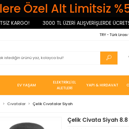
ere Özel Alt Limitsiz %
Z KARGO!
3000 TL ÜZERİ ALIŞVERİŞLERDE ÜCRETSİZ 
TRY - Türk Lirası
ELEKTRİKLİ EL
EV YAŞAM
YAPI & HIRDAVAT
O
ALETLERİ
I
Cıvatalar
Çelik Cıvatalar Siyah
Çelik Civata Siyah 8.8