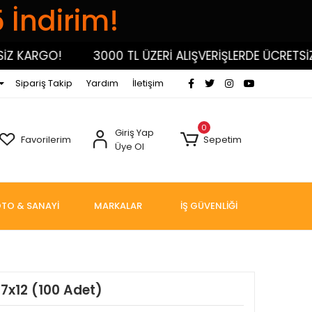
5 İndirim!
KARGO!
3000 TL ÜZERİ ALIŞVERİŞLERDE ÜCRETSİZ KA
Sipariş Takip
Yardım
İletişim
0
Giriş Yap
Favorilerim
Sepetim
Üye Ol
TO & SANAYİ
MARKALAR
İŞ GÜVENLİĞİ
 7x12 (100 Adet)