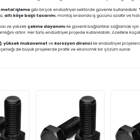
,
metal işleme
gibi birçok endüstriyel sektörde güvenle kullanılabilir.
ca,
altı köşe başlı tasarım
ı, montaj sırasında iş gücünü azaltır ve hız
apısı ve yüksek
çekme dayanımı
ile güvenli bağlantılar sağlamak için 
ğını artırır. Her türlü endüstriyel projede kullanılabilir, özellikle kü
)
,
yüksek mukavemet
ve
korozyon direnci
ile endüstriyel projeler
t seçeneği de büyük projelerde pratik ve ekonomik bir çözüm sunar.