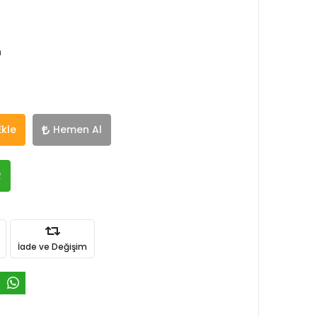
h
Ekle
Hemen Al
R
İade ve Değişim