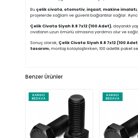
Bu
çelik civata
,
otomotiv
,
inşaat
,
makine imalatı
projelerde sağlam ve güvenli bağlantılar sağlar. Ayrı
Çelik Civata Siyah 8.8 7x12 (100 Adet)
, dayanıklı y
cıvatanın uzun ömürlü olmasına yardımcı olur ve sağlamlı
Sonuç olarak,
Çelik Civata Siyah 8.8 7x12 (100 Adet
tasarım
ı, montajı kolaylaştırırken, 100 adetlik pake
Benzer Ürünler
KARGO
KARGO
BEDAVA
BEDAVA