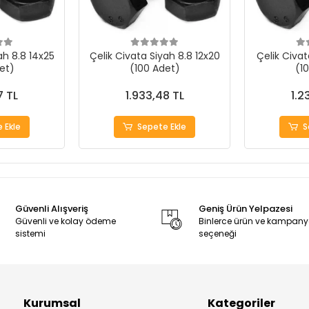
ah 8.8 14x25
Çelik Civata Siyah 8.8 12x20
Çelik Civat
et)
(100 Adet)
(1
7 TL
1.933,48 TL
1.2
 Ekle
Sepete Ekle
S
Güvenli Alışveriş
Geniş Ürün Yelpazesi
Güvenli ve kolay ödeme
Binlerce ürün ve kampan
sistemi
seçeneği
Kurumsal
Kategoriler