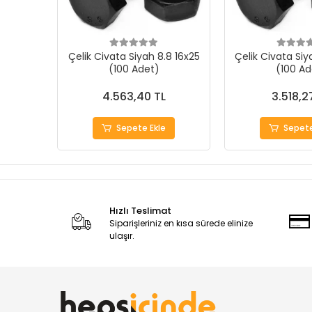
Çelik Civata Siyah 8.8 16x25
Çelik Civata Siy
(100 Adet)
(100 Ad
4.563,40 TL
3.518,2
Sepete Ekle
Sepete
Hızlı Teslimat
Siparişleriniz en kısa sürede elinize
ulaşır.