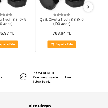
a Siyah 8.8 10x15
Çelik Civata Siyah 8.8 8x10
Çelik 
00 Adet)
(100 Adet)
35,97 TL
768,64 TL
epete Ekle
Sepete Ekle
7 / 24 DESTEK
ya
Öneri ve şikayetlerinizi bize
iletebilirsiniz.
Bize Ulaşın