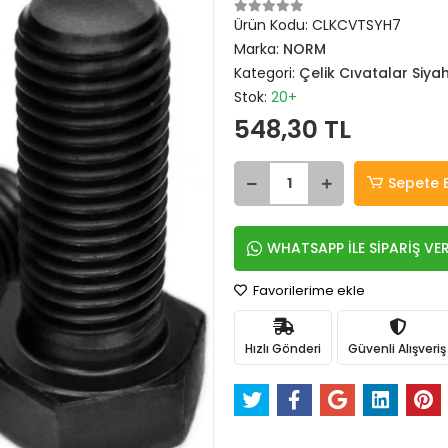
Ürün Kodu:
CLKCVTSYH7
Marka:
NORM
Kategori:
Çelik Cıvatalar Siya
Stok:
20+
548,30 TL
Sepete 
WHATSAPP İLE SİPARİŞ VE
Favorilerime ekle
Hızlı Gönderi
Güvenli Alışveriş