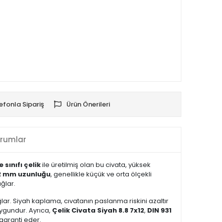
efonla Sipariş
Ürün Önerileri
rumlar
e sınıfı çelik
ile üretilmiş olan bu civata, yüksek
2 mm uzunluğu
, genellikle küçük ve orta ölçekli
ğlar.
lar. Siyah kaplama, cıvatanın paslanma riskini azaltır
uygundur. Ayrıca,
Çelik Civata Siyah 8.8 7x12
,
DIN 931
 garanti eder.