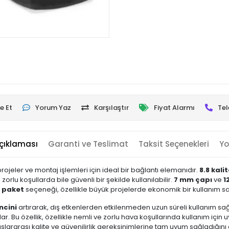
e Et
Yorum Yaz
Karşılaştır
Fiyat Alarmı
Tel
çıklaması
Garanti ve Teslimat
Taksit Seçenekleri
Yo
projeler ve montaj işlemleri için ideal bir bağlantı elemanıdır.
8.8 kalit
orlu koşullarda bile güvenli bir şekilde kullanılabilir.
7 mm çapı
ve
1
k paket
seçeneği, özellikle büyük projelerde ekonomik bir kullanım sa
ncini
artırarak, dış etkenlerden etkilenmeden uzun süreli kullanım sağ
 Bu özellik, özellikle nemli ve zorlu hava koşullarında kullanım için 
slararası kalite ve güvenilirlik gereksinimlerine tam uyum sağladığını