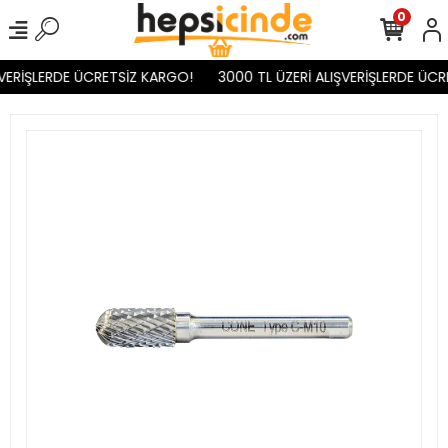
0
VERİŞLERDE ÜCRETSİZ KARGO!
3000 TL ÜZERİ ALIŞVERİŞLERDE ÜCR