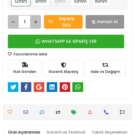
12mm
6mm
8mm
10mm
16mm
Sepete
Hemen Al
Ekle
WHATSAPP İLE SİPARİŞ VER
Favorilerime ekle
Hızlı Gönderi
Güvenli Alışveriş
İade ve Değişim
Ürün Açıklaması
Garanti ve Teslimat
Taksit Seçenekleri