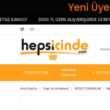
Yeni Üyel
İZ KARGO!
3000 TL ÜZERİ ALIŞVERİŞLERDE ÜCRETSİZ
YAĞLAMA
ÖLÇÜ ALETLERİ
EL ALETLERİ
GRUPLARI
Ana Sayfa
Yapı & Hırdavat
KESİCİ TAKIMLAR
K