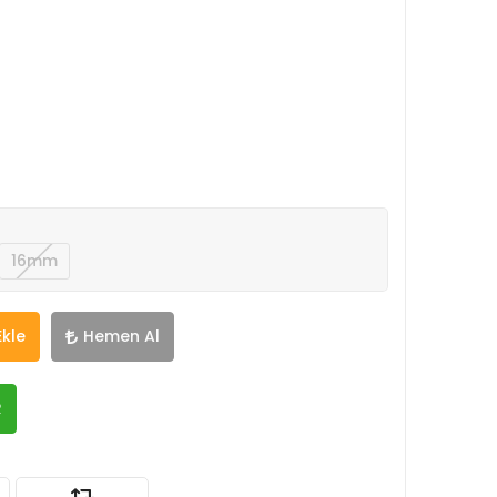
16mm
Ekle
Hemen Al
R