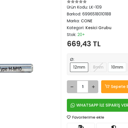
Ürün Kodu:
LK-109
Barkod:
6996518010188
Marka:
CONE
Kategori:
Kesici Grubu
Stok:
20+
669,43 TL
Ø:
12mm
8mm
10mm
Sepete 
WHATSAPP İLE SİPARİŞ VE
Favorilerime ekle