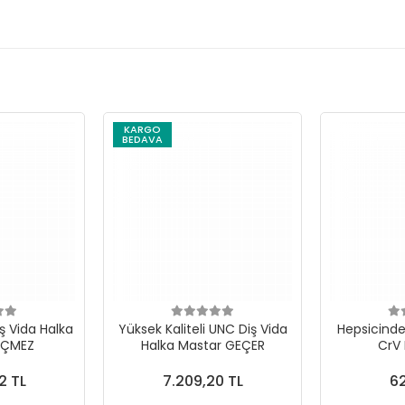
KARGO
BEDAVA
ş Vida Halka
Yüksek Kaliteli UNC Diş Vida
Hepsicinde 
EÇMEZ
Halka Mastar GEÇER
CrV
2 TL
7.209,20 TL
62