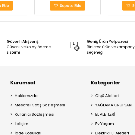
 Ekle
Sepete Ekle
S
Güvenli Alışveriş
Geniş Ürün Yelpazesi
Güvenli ve kolay ödeme
Binlerce ürün ve kampan
sistemi
seçeneği
Kurumsal
Kategoriler
Hakkımızda
Ölçü Aletleri
Mesafeli Satış Sözleşmesi
YAĞLAMA GRUPLARI
Kullanıcı Sözleşmesi
EL ALETLERİ
İletişim
Ev Yaşam
İade Koşulları
Elektrikli El Aletleri