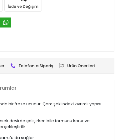
İade ve Değişim
er
Telefonla Sipariş
Ürün Önerileri
rumlar
mda bir freze ucudur. Çam şeklindeki kıvrımlı yapısı
ksek devirde çalışırken bile formunu korur ve
çekleştirilir.
asarrufu da sağlar.