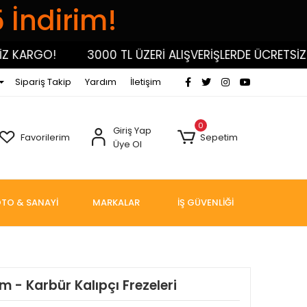
5 İndirim!
KARGO!
3000 TL ÜZERİ ALIŞVERİŞLERDE ÜCRETSİZ KA
Sipariş Takip
Yardım
İletişim
0
Giriş Yap
Favorilerim
Sepetim
Üye Ol
TO & SANAYİ
MARKALAR
İŞ GÜVENLİĞİ
m - Karbür Kalıpçı Frezeleri