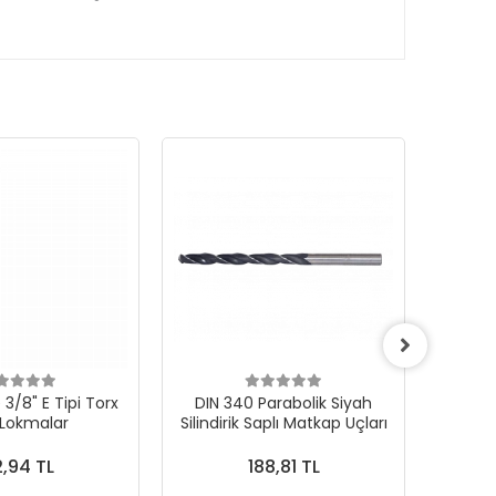
3/8" E Tipi Torx
DIN 340 Parabolik Siyah
 Lokmalar
Silindirik Saplı Matkap Uçları
1000Ad
,94 TL
188,81 TL