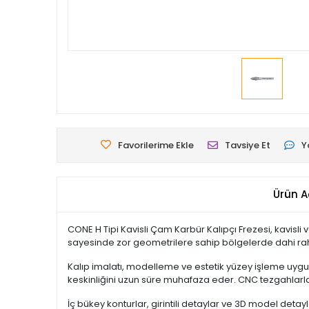
Favorilerime Ekle
Tavsiye Et
Y
Ürün A
CONE H Tipi Kavisli Çam Karbür Kalıpçı Frezesi, kavisli
sayesinde zor geometrilere sahip bölgelerde dahi ra
Kalıp imalatı, modelleme ve estetik yüzey işleme uygul
keskinliğini uzun süre muhafaza eder. CNC tezgahlarla t
İç bükey konturlar, girintili detaylar ve 3D model detayl