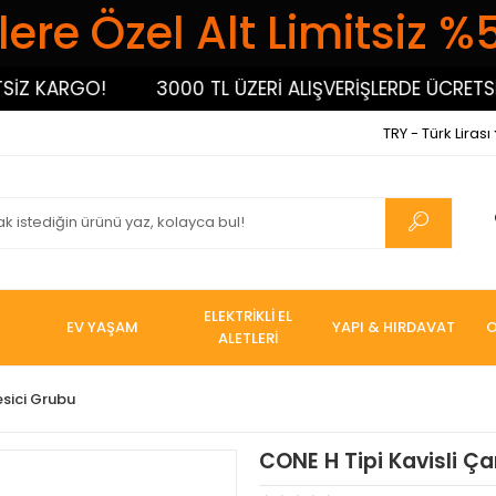
ere Özel Alt Limitsiz %
 KARGO!
3000 TL ÜZERİ ALIŞVERİŞLERDE ÜCRETSİZ 
TRY - Türk Lirası
ELEKTRİKLİ EL
EV YAŞAM
YAPI & HIRDAVAT
O
ALETLERİ
esici Grubu
CONE H Tipi Kavisli Ça