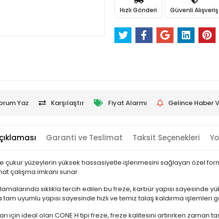
Hızlı Gönderi
Güvenli Alışveriş
orum Yaz
Karşılaştır
Fiyat Alarmı
Gelince Haber V
çıklaması
Garanti ve Teslimat
Taksit Seçenekleri
Yo
 ve çukur yüzeylerin yüksek hassasiyetle işlenmesini sağlayan özel for
hat çalışma imkanı sunar.
amalarında sıklıkla tercih edilen bu freze, karbür yapısı sayesinde yü
am uyumlu yapısı sayesinde hızlı ve temiz talaş kaldırma işlemleri ger
arı için ideal olan CONE H tipi freze, freze kalitesini artırırken zaman t