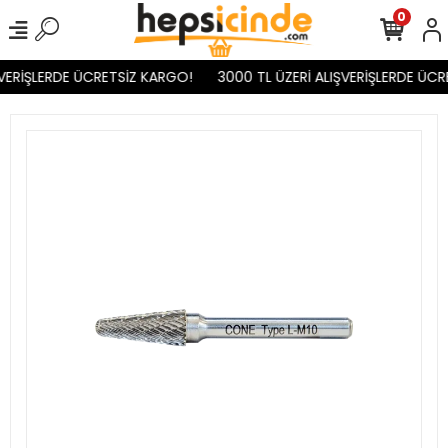
0
VERİŞLERDE ÜCRETSİZ KARGO!
3000 TL ÜZERİ ALIŞVERİŞLERDE ÜCR