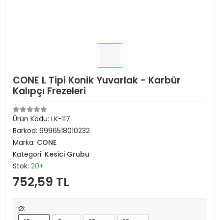
CONE L Tipi Konik Yuvarlak - Karbür
Kalıpçı Frezeleri
Ürün Kodu:
LK-117
Barkod:
6996518010232
Marka:
CONE
Kategori:
Kesici Grubu
Stok:
20+
752,59 TL
Ø: