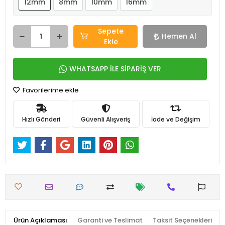
12mm
8mm
10mm
16mm
Sepete
Hemen Al
Ekle
WHATSAPP İLE SİPARİŞ VER
Favorilerime ekle
Hızlı Gönderi
Güvenli Alışveriş
İade ve Değişim
Ürün Açıklaması
Garanti ve Teslimat
Taksit Seçenekleri