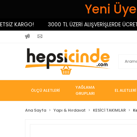
Yeni Üyel
İZ KARGO!
3000 TL ÜZERİ ALIŞVERİŞLERDE ÜCRETSİZ
YAĞLAMA
ÖLÇÜ ALETLERİ
EL ALETLERİ
GRUPLARI
Ana Sayfa
Yapı & Hırdavat
KESİCİ TAKIMLAR
K