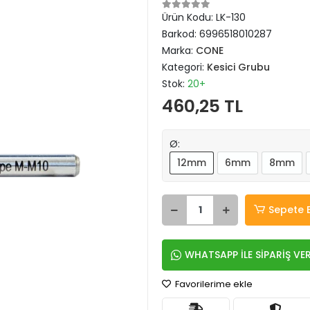
Ürün Kodu:
LK-130
Barkod:
6996518010287
Marka:
CONE
Kategori:
Kesici Grubu
Stok:
20+
460,25 TL
Ø:
12mm
6mm
8mm
Sepete 
WHATSAPP İLE SİPARİŞ VE
Favorilerime ekle