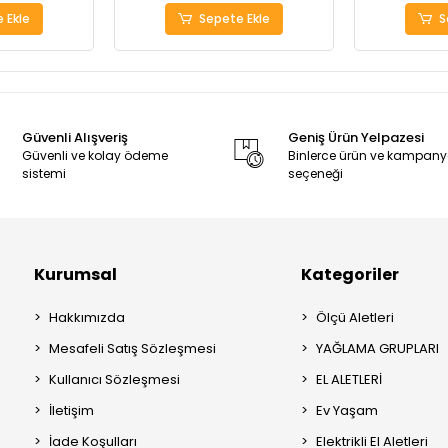
 Ekle
Sepete Ekle
S
Güvenli Alışveriş
Geniş Ürün Yelpazesi
Güvenli ve kolay ödeme
Binlerce ürün ve kampan
sistemi
seçeneği
Kurumsal
Kategoriler
Hakkımızda
Ölçü Aletleri
Mesafeli Satış Sözleşmesi
YAĞLAMA GRUPLARI
Kullanıcı Sözleşmesi
EL ALETLERİ
İletişim
Ev Yaşam
İade Koşulları
Elektrikli El Aletleri