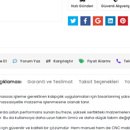
Hızlı Gönderi
Güvenli Alışveriş
e Et
Yorum Yaz
Karşılaştır
Fiyat Alarmı
Tel
çıklaması
Garanti ve Teslimat
Taksit Seçenekleri
Yo
 hassas işleme gerektiren kalıpçılık uygulamaları için tasarlanmış yüksek
 hassasiyetle malzeme işlenmesine olanak tanır.
rda üstün performans sunan bu freze, yüksek sertlikteki malzemelerde 
r. Bu da kullanıcıya daha uzun takım ömrü ve daha düşük takım değişt
eri için güvenilir ve kaliteli bir çözümdür. Hem manuel hem de CNC ma