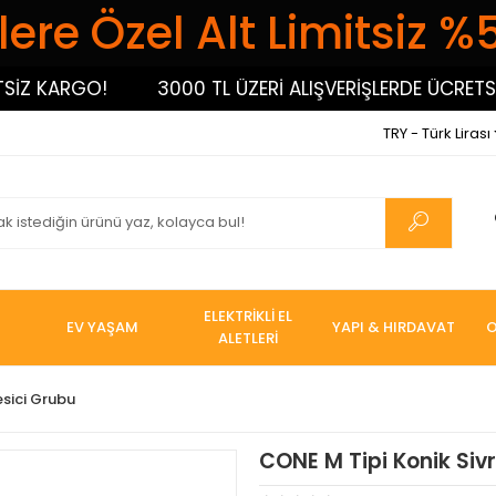
ere Özel Alt Limitsiz %
 KARGO!
3000 TL ÜZERİ ALIŞVERİŞLERDE ÜCRETSİZ 
TRY - Türk Lirası
ELEKTRİKLİ EL
EV YAŞAM
YAPI & HIRDAVAT
O
ALETLERİ
esici Grubu
CONE M Tipi Konik Sivri