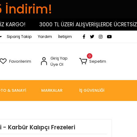
5 İndirim!
KARGO!
3000 TL ÜZERİ ALIŞVERİŞLERDE ÜCRETSİZ KA
Sipariş Takip
Yardım
İletişim
0
Giriş Yap
Favorilerim
Sepetim
Üye Ol
TO & SANAYİ
MARKALAR
İŞ GÜVENLİĞİ
 - Karbür Kalıpçı Frezeleri