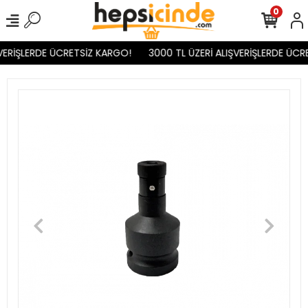
0
VERİŞLERDE ÜCRETSİZ KARGO!
3000 TL ÜZERİ ALIŞVERİŞLERDE ÜCR