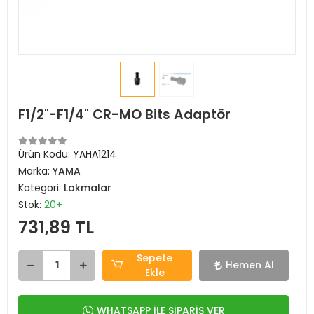
F1/2"-F1/4" CR-MO Bits Adaptör
Ürün Kodu:
YAHA1214
Marka:
YAMA
Kategori:
Lokmalar
Stok:
20+
731,89 TL
Sepete
Hemen Al
Ekle
WHATSAPP İLE SİPARİŞ VER