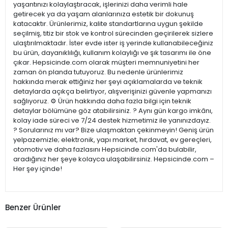
yaşantınızı kolaylaştıracak, işlerinizi daha verimli hale
getirecek ya da yaşam alanlarınıza estetik bir dokunuş
katacaktır. Ürünlerimiz, kalite standartlarına uygun şekilde
seçilmiş, titiz bir stok ve kontrol sürecinden geçirilerek sizlere
ulaştırılmaktadır. İster evde ister iş yerinde kullanabileceğiniz
bu ürün, dayanıklılığı, kullanım kolaylığı ve şık tasarımı ile öne
çıkar. Hepsicinde.com olarak müşteri memnuniyetini her
zaman ön planda tutuyoruz. Bu nedenle ürünlerimiz
hakkında merak ettiğiniz her şeyi açıklamalarda ve teknik
detaylarda açıkça belirtiyor, alışverişinizi güvenle yapmanızı
sağlıyoruz. ⚙️ Ürün hakkında daha fazla bilgi için teknik
detaylar bölümüne göz atabilirsiniz. ? Aynı gün kargo imkânı,
kolay iade süreci ve 7/24 destek hizmetimiz ile yanınızdayız.
? Sorularınız mı var? Bize ulaşmaktan çekinmeyin! Geniş ürün
yelpazemizle; elektronik, yapı market, hırdavat, ev gereçleri,
otomotiv ve daha fazlasını Hepsicinde.com'da bulabilir,
aradığınız her şeye kolayca ulaşabilirsiniz. Hepsicinde.com –
Her şey içinde!
Benzer Ürünler