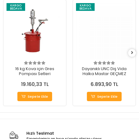
KARGO
KARGO
BEDAVA
BEDAVA
16 kg Kova için Gres
Dayanıklı UNC Diş Vida
Pompası Setleri
Halka Mastar GEÇMEZ
19.160,33 TL
6.893,90 TL
Sepete Ekle
Sepete Ekle
Hızlı Teslimat
Siparişleriniz en kısa sürede elinize ulaşır.