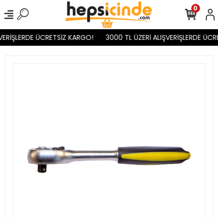
0
VERİŞLERDE ÜCRETSİZ KARGO!
3000 TL ÜZERİ ALIŞVERİŞLERDE ÜCR