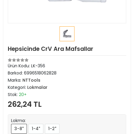
Hepsicinde CrV Ara Mafsallar
Ürün Kodu:
LK-356
Barkod:
6996518062828
Marka:
NTTools
Kategori:
Lokmalar
Stok:
20+
262,24 TL
Lokma:
3-8"
1-4"
1-2"