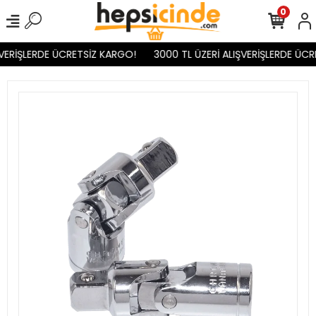
0
VERİŞLERDE ÜCRETSİZ KARGO!
3000 TL ÜZERİ ALIŞVERİŞLERDE ÜCR