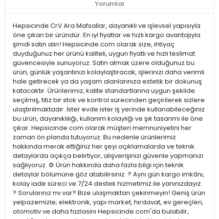
Yorumlar
Hepsicinde CrV Ara Mafsallar, dayanıklı ve işlevsel yapısıyla
öne çıkan bir üründür. En iyi fiyatlar ve hızlı kargo avantajıyla
şimdi satın alın! Hepsicinde.com olarak size, ihtiyaç
duyduğunuz her ürünü kaliteli, uygun fiyatlı ve hızlı teslimat
güvencesiyle sunuyoruz. Satın almak üzere olduğunuz bu
ürün, günlük yaşantınızı kolaylaştıracak, işlerinizi daha verimli
hale getirecek ya da yaşam alanlarınıza estetik bir dokunuş
katacaktır. Ürünlerimiz, kalite standartlarına uygun şekilde
seçilmiş, titiz bir stok ve kontrol sürecinden geçirilerek sizlere
ulaştırılmaktadır. İster evde ister iş yerinde kullanabileceğiniz
bu ürün, dayanıklılığı, kullanım kolaylığı ve şık tasarımı ile öne
çıkar. Hepsicinde.com olarak müşteri memnuniyetini her
zaman ön planda tutuyoruz. Bu nedenle ürünlerimiz
hakkında merak ettiğiniz her şeyi açıklamalarda ve teknik
detaylarda açıkça belirtiyor, alışverişinizi güvenle yapmanızı
sağlıyoruz. ⚙️ Ürün hakkında daha fazla bilgi için teknik
detaylar bölümüne göz atabilirsiniz. ? Aynı gün kargo imkânı,
kolay iade süreci ve 7/24 destek hizmetimiz ile yanınızdayız.
? Sorularınız mı var? Bize ulaşmaktan çekinmeyin! Geniş ürün
yelpazemizle; elektronik, yapı market, hırdavat, ev gereçleri,
otomotiv ve daha fazlasını Hepsicinde.com'da bulabilir,