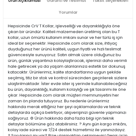
Ürün Açıklaması
Garanti ve Teslimat
Taksit Seçenekleri
Yorumlar
Hepsicinde CrV T Kollar, işlevselliği ve dayanıklılığıyla öne
çıkan bir üründür. Kaliteli malzemeden üretilmiş olan bu T
kollar, uzun ömürlü kullanım imkanı sunar ve her türlü iş için
ideal bir seçenektir. Hepsicinde.com olarak size, ihtiyaç
duyduğunuz her ürünü kaliteli, uygun fiyatlı ve hızlı teslimat
güvencesiyle sunuyoruz. Satın almak üzere olduğunuz bu
ürün, günlük yaşantınızı kolaylaştıracak, işlerinizi daha verimli
hale getirecek ya da yaşam alanlarınıza estetik bir dokunuş
katacaktır. Ürünlerimiz, kalite standartlarına uygun şekilde
seçilmiş, titiz bir stok ve kontrol sürecinden geçirilerek sizlere
ulaştırılmaktadır. İster evde ister iş yerinde kullanabileceğiniz
bu ürün, dayanıklılığı, kullanım kolaylığı ve şık tasarımı ile öne
çıkar. Hepsicinde.com olarak müşteri memnuniyetini her
zaman ön planda tutuyoruz. Bu nedenle ürünlerimiz
hakkında merak ettiğiniz her şeyi açıklamalarda ve teknik
detaylarda açıkça belirtiyor, alışverişinizi güvenle yapmanızı
sağlıyoruz. ⚙️ Ürün hakkında daha fazla bilgi için teknik
detaylar bölümüne göz atabilirsiniz. ? Aynı gün kargo imkânı,
kolay iade süreci ve 7/24 destek hizmetimiz ile yanınızdayız.
? Sorularınız mı var? Bize ulaşmaktan çekinmeyin! Geniş ürün