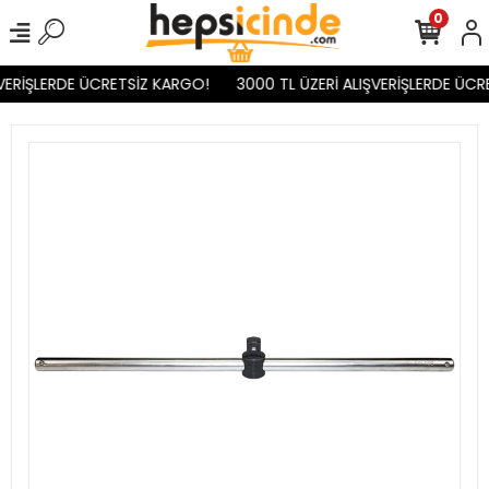
0
VERİŞLERDE ÜCRETSİZ KARGO!
3000 TL ÜZERİ ALIŞVERİŞLERDE ÜCR