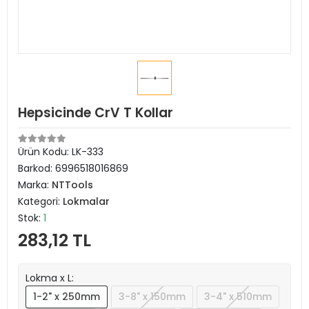
Hepsicinde CrV T Kollar
Ürün Kodu:
LK-333
Barkod:
6996518016869
Marka:
NTTools
Kategori:
Lokmalar
Stok:
1
283,12 TL
Lokma x L:
1-2" x 250mm
3-8" x 150mm
3-4" x 510mm