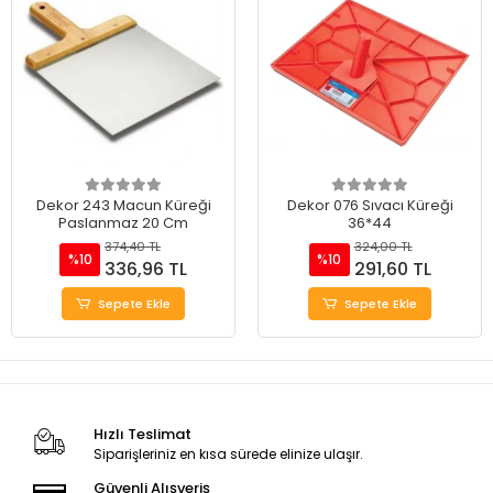
Dekor 243 Macun Küreği
Dekor 076 Sıvacı Küreği
Paslanmaz 20 Cm
36*44
374,40 TL
324,00 TL
%10
%10
336,96 TL
291,60 TL
Sepete Ekle
Sepete Ekle
Hızlı Teslimat
Siparişleriniz en kısa sürede elinize ulaşır.
Güvenli Alışveriş