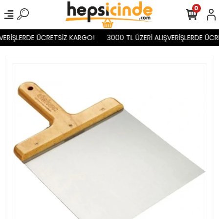
0
VERİŞLERDE ÜCRETSİZ KARGO!
3000 TL ÜZERİ ALIŞVERİŞLERDE ÜCR