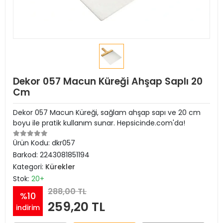
Dekor 057 Macun Küreği Ahşap Saplı 20
Cm
Dekor 057 Macun Küreği, sağlam ahşap sapı ve 20 cm
boyu ile pratik kullanım sunar. Hepsicinde.com'da!
Ürün Kodu:
dkr057
Barkod:
2243081851194
Kategori:
Kürekler
Stok:
20+
288,00 TL
%10
259,20 TL
indirim