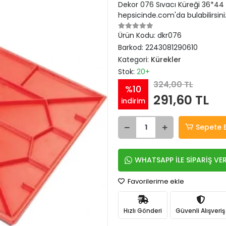
Dekor 076 Sıvacı Küreği 36*44 il
hepsicinde.com'da bulabilirsini
Ürün Kodu:
dkr076
Barkod:
2243081290610
Kategori:
Kürekler
Stok:
20+
324,00 TL
%10
291,60 TL
indirim
Sepete 
WHATSAPP İLE SİPARİŞ VE
Favorilerime ekle
Hızlı Gönderi
Güvenli Alışveriş