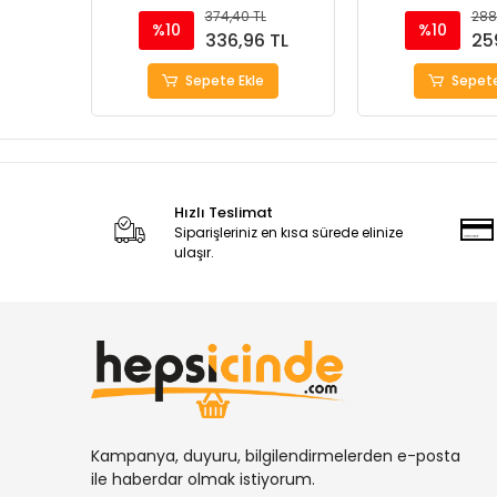
374,40 TL
288
%10
%10
336,96 TL
25
Sepete Ekle
Sepete
Hızlı Teslimat
Siparişleriniz en kısa sürede elinize
ulaşır.
Kampanya, duyuru, bilgilendirmelerden e-posta
ile haberdar olmak istiyorum.