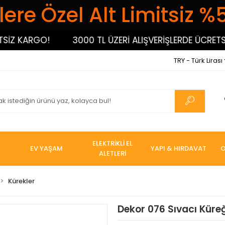
ere Özel Alt Limitsiz %
 KARGO!
3000 TL ÜZERİ ALIŞVERİŞLERDE ÜCRETSİZ 
TRY - Türk Lirası
ELEKTRİKLİ EL
EV YAŞAM
YAPI & HIRDAVAT
O
ALETLERİ
Kürekler
Dekor 076 Sıvacı Küre