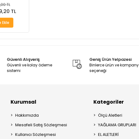
,00 TL
9,20 TL
 Ekle
Güvenli Alışveriş
Geniş Ürün Yelpazesi
Güvenli ve kolay ödeme
Binlerce ürün ve kampan
sistemi
seçeneği
Kurumsal
Kategoriler
Hakkımızda
Ölçü Aletleri
Mesafeli Satış Sözleşmesi
YAĞLAMA GRUPLARI
Kullanıcı Sözleşmesi
EL ALETLERİ