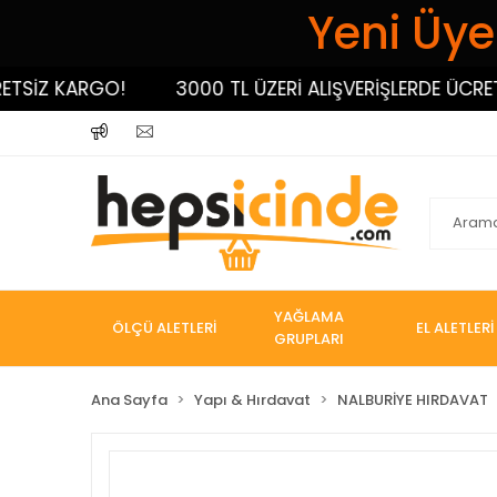
Yeni Üyel
İZ KARGO!
3000 TL ÜZERİ ALIŞVERİŞLERDE ÜCRETSİZ
YAĞLAMA
ÖLÇÜ ALETLERİ
EL ALETLERİ
GRUPLARI
Ana Sayfa
Yapı & Hırdavat
NALBURİYE HIRDAVAT