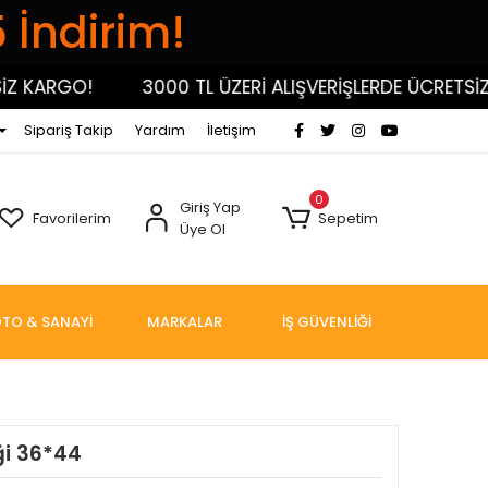
5 İndirim!
KARGO!
3000 TL ÜZERİ ALIŞVERİŞLERDE ÜCRETSİZ KA
Sipariş Takip
Yardım
İletişim
0
Giriş Yap
Favorilerim
Sepetim
Üye Ol
TO & SANAYİ
MARKALAR
İŞ GÜVENLİĞİ
ği 36*44