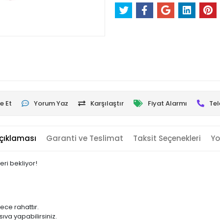
e Et
Yorum Yaz
Karşılaştır
Fiyat Alarmı
Tel
çıklaması
Garanti ve Teslimat
Taksit Seçenekleri
Yo
ri bekliyor!
ce rahattır.
sıva yapabilirsiniz.