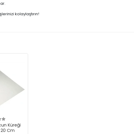
ar.
lerinizi kolaylaştırın!
un Küreği
ı 20 Cm