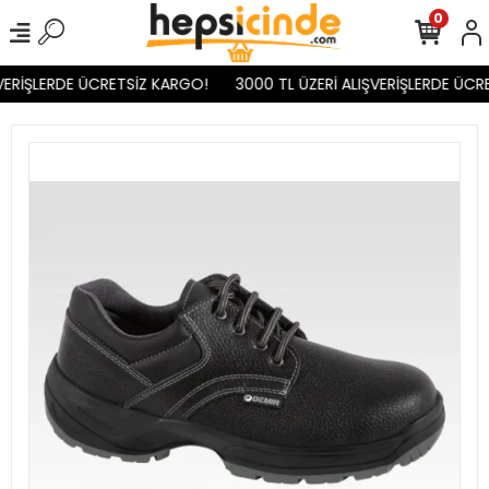
0
VERİŞLERDE ÜCRETSİZ KARGO!
3000 TL ÜZERİ ALIŞVERİŞLERDE ÜCR