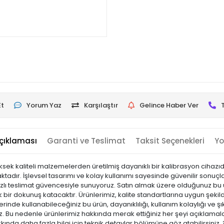
Et
Yorum Yaz
Karşılaştır
Gelince Haber Ver
çıklaması
Garanti ve Teslimat
Taksit Seçenekleri
Yo
üksek kaliteli malzemelerden üretilmiş dayanıklı bir kalibrasyon cihazıd
tadır. İşlevsel tasarımı ve kolay kullanımı sayesinde güvenilir sonuç
hızlı teslimat güvencesiyle sunuyoruz. Satın almak üzere olduğunuz bu ü
bir dokunuş katacaktır. Ürünlerimiz, kalite standartlarına uygun şekilde
ş yerinde kullanabileceğiniz bu ürün, dayanıklılığı, kullanım kolaylığı ve
Bu nedenle ürünlerimiz hakkında merak ettiğiniz her şeyi açıklamalar
kkında daha fazla bilgi için teknik detaylar bölümüne göz atabilirsiniz.