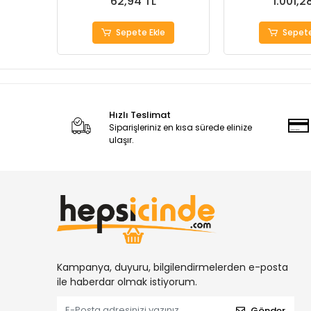
62,94 TL
1.001,2
Sepete Ekle
Sepete
Hızlı Teslimat
Siparişleriniz en kısa sürede elinize
ulaşır.
Kampanya, duyuru, bilgilendirmelerden e-posta
ile haberdar olmak istiyorum.
Gönder