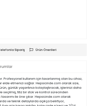
Telefonla Sipariş
Ürün Önerileri
rumlar
ır. Profesyonel kullanım için tasarlanmış olan bu cihaz,
lar elde etmenizi sağlar. Hepsicinde.com olarak size,
rün, günlük yaşantınızı kolaylaştıracak, işlerinizi daha
 seçilmiş, titiz bir stok ve kontrol sürecinden
 şık tasarımı ile öne çıkar. Hepsicinde.com olarak
da ve teknik detaylarda açıkça belirtiyor,
 ? Aynı gün kargo imkânı, kolay iade süreci ve 7/24