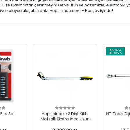
ar? Bize ulaşmaktan çekinmeyin! Geniş ürün yelpazemizle; elektronik, y
şeye kolayca ulaşabilirsiniz. Hepsicinde.com – Her şey içinde!
KARGO
BEDAVA
Bits Set
Hepsicinde 72 Dişli Kilitli
NT Tools Dij
Mafsallı Ekstra İnce Uzun
Cırcır Kollar