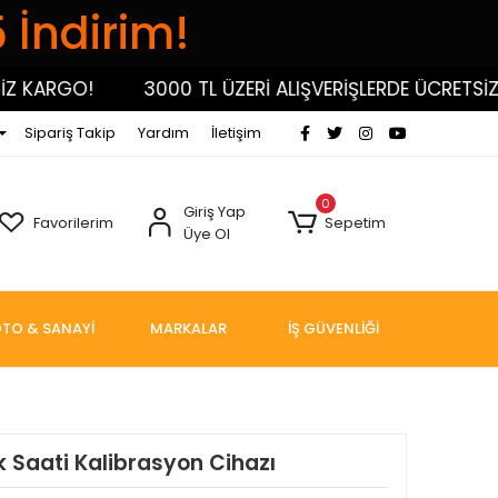
5 İndirim!
KARGO!
3000 TL ÜZERİ ALIŞVERİŞLERDE ÜCRETSİZ KA
Sipariş Takip
Yardım
İletişim
0
Giriş Yap
Favorilerim
Sepetim
Üye Ol
TO & SANAYİ
MARKALAR
İŞ GÜVENLİĞİ
rk Saati Kalibrasyon Cihazı