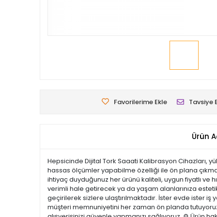
Favorilerime Ekle
Tavsiye 
Ürün A
Hepsicinde Dijital Tork Saaati Kalibrasyon Cihazları, y
hassas ölçümler yapabilme özelliği ile ön plana çıkmak
ihtiyaç duyduğunuz her ürünü kaliteli, uygun fiyatlı ve 
verimli hale getirecek ya da yaşam alanlarınıza estetik 
geçirilerek sizlere ulaştırılmaktadır. İster evde ister i
müşteri memnuniyetini her zaman ön planda tutuyoruz. 
alışverişinizi güvenle yapmanızı sağlıyoruz. ⚙️ Ürün ha