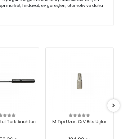
apı market, hırdavat, ev gereçleri, otomotiv ve daha
ital Tork Anahtarı
M Tipi Uzun CrV Bits Uçlar
Hepsi