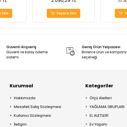
8 TL
2.090,29 TL
17.
 Ekle
Sepete Ekle
S
Güvenli Alışveriş
Geniş Ürün Yelpazesi
Güvenli ve kolay ödeme
Binlerce ürün ve kampan
sistemi
seçeneği
Kurumsal
Kategoriler
Hakkımızda
Ölçü Aletleri
Mesafeli Satış Sözleşmesi
YAĞLAMA GRUPLARI
Kullanıcı Sözleşmesi
EL ALETLERİ
İletişim
Ev Yaşam