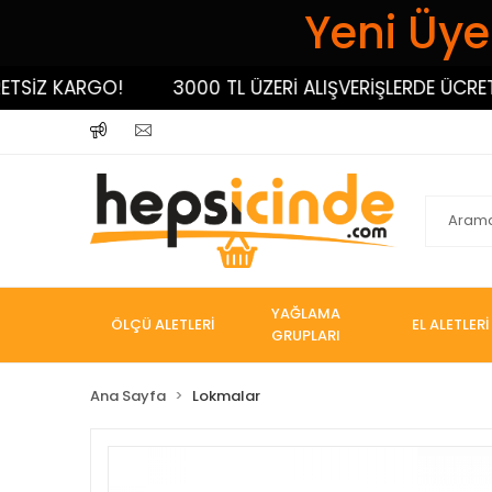
Yeni Üyel
İZ KARGO!
3000 TL ÜZERİ ALIŞVERİŞLERDE ÜCRETSİ
YAĞLAMA
ÖLÇÜ ALETLERİ
EL ALETLERİ
GRUPLARI
Ana Sayfa
Lokmalar