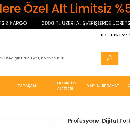
ere Özel Alt Limitsiz %
Z KARGO!
3000 TL ÜZERİ ALIŞVERİŞLERDE ÜCRETSİZ 
TRY - Türk Lirası
ELEKTRİKLİ EL
EV YAŞAM
YAPI & HIRDAVAT
O
ALETLERİ
Profesyonel Dijital To