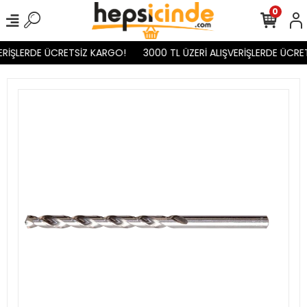
0
ERİŞLERDE ÜCRETSİZ KARGO!
3000 TL ÜZERİ ALIŞVERİŞLERDE ÜCRET