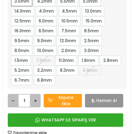
3.5mm
4.2mm
5.5mm
5.0mm
14.0mm
4.0mm
4.5mm
13.0mm
12.5mm
6.0mm
10.5mm
15.0mm
16.0mm
6.5mm
7.5mm
8.5mm
9.5mm
9.0mm
12.0mm
2.5mm
8.0mm
10.0mm
2.0mm
3.0mm
1.5mm
7.0mm
11.0mm
1.8mm
2.8mm
5.2mm
3.2mm
8.3mm
4.8mm
6.7mm
6.8mm
Sepete
Hemen Al
Ekle
WHATSAPP İLE SİPARİŞ VER
Favorilerime ekle