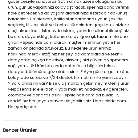
güvencesiyle sunuyoruz. Satın almak üzere olduğunuz bu
ürün, günlük yaşantınızı kolaylaştıracak, işlerinizi daha verimli
hale getirecek ya da yaşam alanlarınıza estetik bir dokunuş
katacaktır. Ürünlerimiz, kalite standartlarına uygun şekilde
seçilmiş, titiz bir stok ve kontrol sürecinden geçirilerek sizlere
ulaştırılmaktadır. İster evde ister iş yerinde kullanabileceğiniz
bu ürün, dayanıklılığı, kullanım kolaylığı ve şık tasarımı ile öne
çıkar. Hepsicinde.com olarak müşteri memnuniyetini her
zaman ön planda tutuyoruz. Bu nedenle ürünlerimiz
hakkında merak ettiğiniz her şeyi açıklamalarda ve teknik
detaylarda açıkça belirtiyor, alışverişinizi güvenle yapmanızı
sağlıyoruz. ⚙️ Ürün hakkında daha fazla bilgi için teknik
detaylar bölümüne göz atabilirsiniz. ? Aynı gün kargo imkânı,
kolay iade süreci ve 7/24 destek hizmetimiz ile yanınızdayız.
? Sorularınız mı var? Bize ulaşmaktan çekinmeyin! Geniş ürün
yelpazemizle; elektronik, yapı market, hırdavat, ev gereçleri,
otomotiv ve daha fazlasını Hepsicinde.com'da bulabilir,
aradığınız her şeye kolayca ulaşabilirsiniz. Hepsicinde.com –
Her şey içinde!
Benzer Ürünler