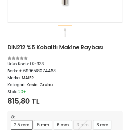
DIN212 %5 Kobaltlı Makine Raybası
Ürün Kodu:
LK-933
Barkod:
6996518074463
Marka:
MAIER
Kategori:
Kesici Grubu
Stok:
20+
815,80 TL
Ø:
2.5 mm
5 mm
6 mm
3 mm
8 mm