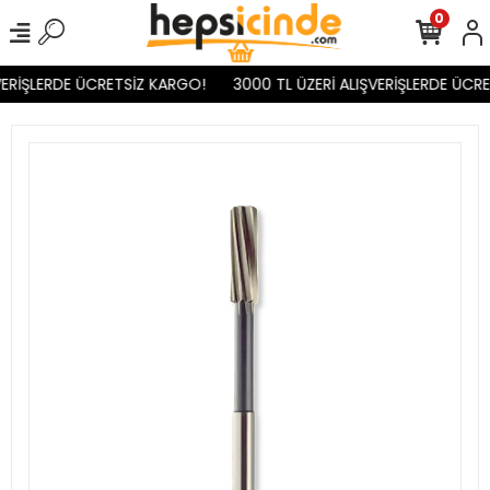
0
ERİŞLERDE ÜCRETSİZ KARGO!
3000 TL ÜZERİ ALIŞVERİŞLERDE ÜCRE