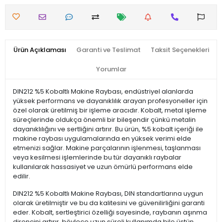
Ürün Açıklaması
Garanti ve Teslimat
Taksit Seçenekleri
Yorumlar
DIN212 %5 Kobaltlı Makine Raybası, endüstriyel alanlarda
yüksek performans ve dayanıklılık arayan profesyoneller için
özel olarak üretilmiş bir işleme aracıdır. Kobalt, metal işleme
süreçlerinde oldukça önemli bir bileşendir çünkü metalin
dayanıklılığını ve sertliğini artırır. Bu ürün, %5 kobalt içeriği ile
makine raybası uygulamalarında en yüksek verimi elde
etmenizi sağlar. Makine parçalarının işlenmesi, taşlanması
veya kesilmesi işlemlerinde bu tür dayanıklı raybalar
kullanılarak hassasiyet ve uzun ömürlü performans elde
edilir.
DIN212 %5 Kobaltlı Makine Raybası, DIN standartlarına uygun
olarak üretilmiştir ve bu da kalitesini ve güvenilirliğini garanti
eder. Kobalt, sertleştirici özelliği sayesinde, raybanın aşınma
direncini artırır, böylece uzun süreli kullanımda bile üstün