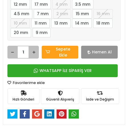
12 mm
17 mm
4 mm
3.5 mm
4.5 mm
7 mm
2 mm
15 mm
16 mm
10 mm
11 mm
13 mm
14 mm
18 mm
20 mm
9 mm
Sepete
Hemen Al
Ekle
WHATSAPP İLE SİPARİŞ VER
Favorilerime ekle
Hızlı Gönderi
Güvenli Alışveriş
İade ve Değişim