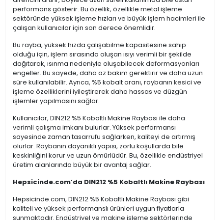
performans gösterir. Bu özellik, özellikle metal işleme
sektöründe yüksek işleme hızları ve büyük işlem hacimleri ile
çalışan kullanıcılar için son derece önemlidir.
Bu rayba, yüksek hızda çalışabilme kapasitesine sahip
olduğu için, işlem sırasında oluşan ısıyı verimli bir şekilde
dağıtarak, ısınma nedeniyle oluşabilecek deformasyonları
engeller. Bu sayede, daha az bakım gerektirir ve daha uzun
süre kullanılabilir. Ayrıca, %5 kobalt oranı, raybanın kesici ve
işleme özelliklerini iyileştirerek daha hassas ve düzgün
işlemler yapılmasını sağlar.
Kullanıcılar, DIN212 %5 Kobaltlı Makine Raybası ile daha
verimli çalışma imkanı bulurlar. Yüksek performansı
sayesinde zaman tasarrufu sağlarken, kaliteyi de artırmış
olurlar. Raybanın dayanıklı yapısı, zorlu koşullarda bile
keskinliğini korur ve uzun ömürlüdür. Bu, özellikle endüstriyel
üretim alanlarında büyük bir avantaj sağlar.
Hepsicinde.com’da DIN212 %5 Kobaltlı Makine Raybası
Hepsicinde.com, DIN212 %5 Kobaltlı Makine Raybası gibi
kaliteli ve yüksek performanslı ürünleri uygun fiyatlarla
sunmaktadır. Endüstriyel ve makine işleme sektörlerinde