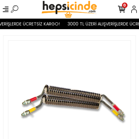
0
VERİŞLERDE ÜCRETSİZ KARGO!
3000 TL ÜZERİ ALIŞVERİŞLERDE ÜCR