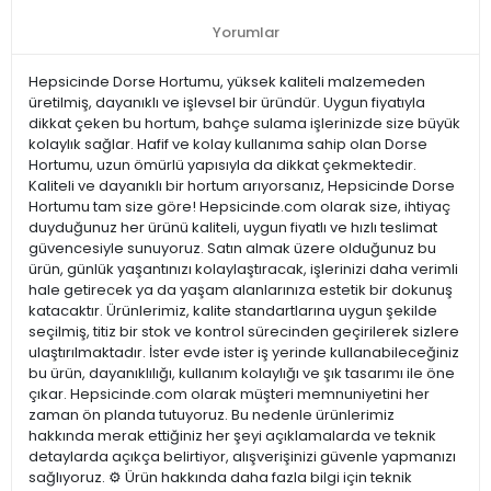
Yorumlar
Hepsicinde Dorse Hortumu, yüksek kaliteli malzemeden
üretilmiş, dayanıklı ve işlevsel bir üründür. Uygun fiyatıyla
dikkat çeken bu hortum, bahçe sulama işlerinizde size büyük
kolaylık sağlar. Hafif ve kolay kullanıma sahip olan Dorse
Hortumu, uzun ömürlü yapısıyla da dikkat çekmektedir.
Kaliteli ve dayanıklı bir hortum arıyorsanız, Hepsicinde Dorse
Hortumu tam size göre! Hepsicinde.com olarak size, ihtiyaç
duyduğunuz her ürünü kaliteli, uygun fiyatlı ve hızlı teslimat
güvencesiyle sunuyoruz. Satın almak üzere olduğunuz bu
ürün, günlük yaşantınızı kolaylaştıracak, işlerinizi daha verimli
hale getirecek ya da yaşam alanlarınıza estetik bir dokunuş
katacaktır. Ürünlerimiz, kalite standartlarına uygun şekilde
seçilmiş, titiz bir stok ve kontrol sürecinden geçirilerek sizlere
ulaştırılmaktadır. İster evde ister iş yerinde kullanabileceğiniz
bu ürün, dayanıklılığı, kullanım kolaylığı ve şık tasarımı ile öne
çıkar. Hepsicinde.com olarak müşteri memnuniyetini her
zaman ön planda tutuyoruz. Bu nedenle ürünlerimiz
hakkında merak ettiğiniz her şeyi açıklamalarda ve teknik
detaylarda açıkça belirtiyor, alışverişinizi güvenle yapmanızı
sağlıyoruz. ⚙️ Ürün hakkında daha fazla bilgi için teknik