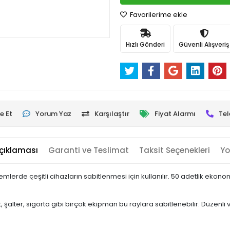
Favorilerime ekle
Hızlı Gönderi
Güvenli Alışveriş
e Et
Yorum Yaz
Karşılaştır
Fiyat Alarmı
Tel
çıklaması
Garanti ve Teslimat
Taksit Seçenekleri
Yo
emlerde çeşitli cihazların sabitlenmesi için kullanılır. 50 adetlik ekonom
, şalter, sigorta gibi birçok ekipman bu raylara sabitlenebilir. Düze