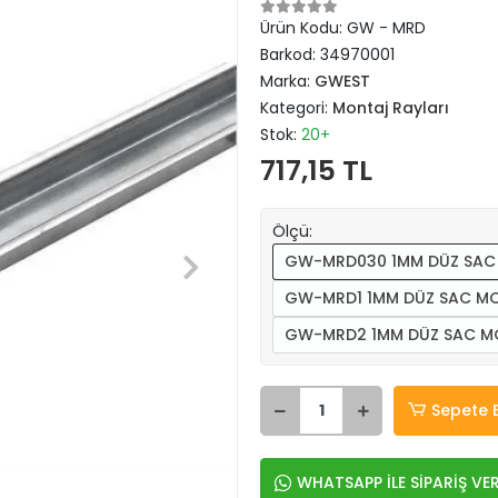
Ürün Kodu:
GW - MRD
Barkod:
34970001
Marka:
GWEST
Kategori:
Montaj Rayları
Stok:
20+
717,15 TL
Ölçü:
GW-MRD030 1MM DÜZ SAC 
GW-MRD1 1MM DÜZ SAC MO
GW-MRD2 1MM DÜZ SAC MO
Sepete 
WHATSAPP İLE SİPARİŞ VE