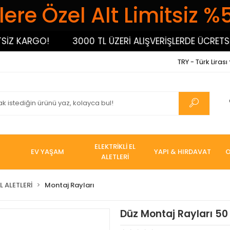
ere Özel Alt Limitsiz %
 KARGO!
3000 TL ÜZERİ ALIŞVERİŞLERDE ÜCRETSİZ 
TRY - Türk Lirası
ELEKTRİKLİ EL
EV YAŞAM
YAPI & HIRDAVAT
O
ALETLERİ
L ALETLERİ
Montaj Rayları
Düz Montaj Rayları 50