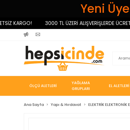
Yeni Üyel
İZ KARGO!
3000 TL ÜZERİ ALIŞVERİŞLERDE ÜCRETSİZ
YAĞLAMA
ÖLÇÜ ALETLERİ
EL ALETLERİ
GRUPLARI
Ana Sayfa
Yapı & Hırdavat
ELEKTRİK ELEKTRONİK E