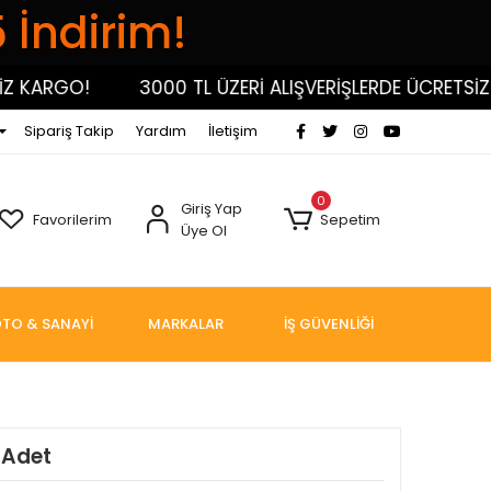
5 İndirim!
KARGO!
3000 TL ÜZERİ ALIŞVERİŞLERDE ÜCRETSİZ KA
Sipariş Takip
Yardım
İletişim
0
Giriş Yap
Favorilerim
Sepetim
Üye Ol
TO & SANAYİ
MARKALAR
İŞ GÜVENLİĞİ
 Adet