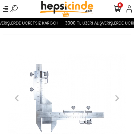
0
VERİŞLERDE ÜCRETSİZ KARGO!
3000 TL ÜZERİ ALIŞVERİŞLERDE ÜCR