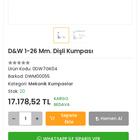
D&W 1-26 Mm. Dişli Kumpası
Ürün Kodu:
0DW7GK04
Barkod:
DWM00055
Kategori:
Mekanik Kumpaslar
Stok:
20
KARGO
17.178,52 TL
BEDAVA
Sepete
Hemen Al
Ekle
WHATSAPP İLE SİPARİŞ VER