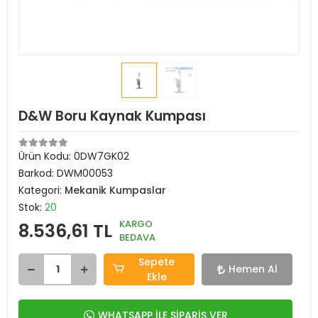
D&W Boru Kaynak Kumpası
Ürün Kodu:
0DW7GK02
Barkod:
DWM00053
Kategori:
Mekanik Kumpaslar
Stok:
20
KARGO
8.536,61 TL
BEDAVA
Sepete
Hemen Al
Ekle
WHATSAPP İLE SİPARİŞ VER