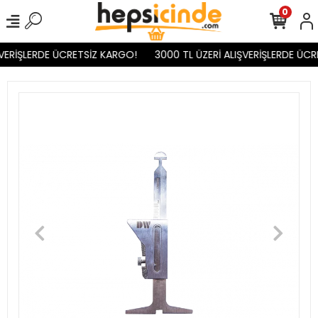
0
VERİŞLERDE ÜCRETSİZ KARGO!
3000 TL ÜZERİ ALIŞVERİŞLERDE ÜCR