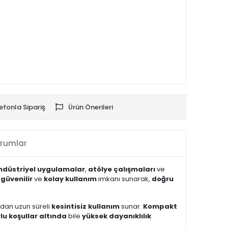
efonla Sipariş
Ürün Önerileri
rumlar
ndüstriyel uygulamalar
,
atölye çalışmaları
ve
,
güvenilir
ve
kolay kullanım
imkanı sunarak,
doğru
adan uzun süreli
kesintisiz kullanım
sunar.
Kompakt
lu koşullar altında
bile
yüksek dayanıklılık