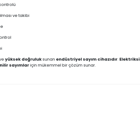
kontrolü
ılması ve takibi
me
ontrol
bi
ve
yüksek doğruluk
sunan
endüstriyel sayım cihazıdır
.
Elektriks
nilir sayımlar
için mükemmel bir çözüm sunar.