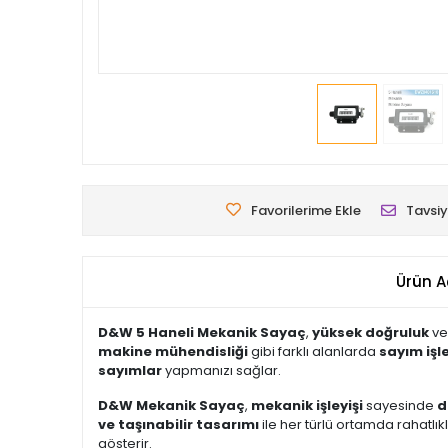
Favorilerime Ekle
Tavsiy
Ürün A
D&W 5 Haneli Mekanik Sayaç
,
yüksek doğruluk
v
makine mühendisliği
gibi farklı alanlarda
sayım işl
sayımlar
yapmanızı sağlar.
D&W Mekanik Sayaç
,
mekanik işleyişi
sayesinde
d
ve taşınabilir tasarımı
ile her türlü ortamda rahatlıkla
gösterir.