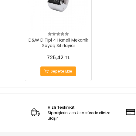
D&W El Tipi 4 Haneli Mekanik
Sayaç Sıfırlayıcı
725,42 TL
Sepete Ekle
Hızlı Teslimat
Siparişleriniz en kısa sürede elinize
ulaşır.