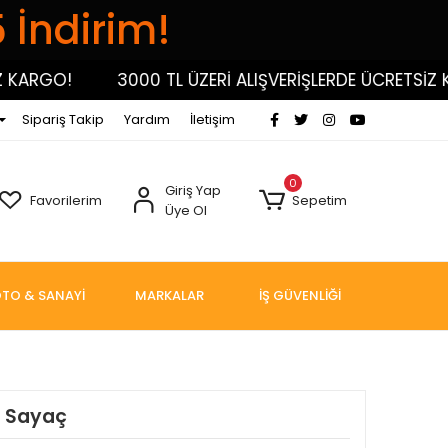
5 İndirim!
RGO!
3000 TL ÜZERİ ALIŞVERİŞLERDE ÜCRETSİZ KARG
Sipariş Takip
Yardım
İletişim
0
Giriş Yap
Favorilerim
Sepetim
Üye Ol
TO & SANAYİ
MARKALAR
İŞ GÜVENLİĞİ
k Sayaç