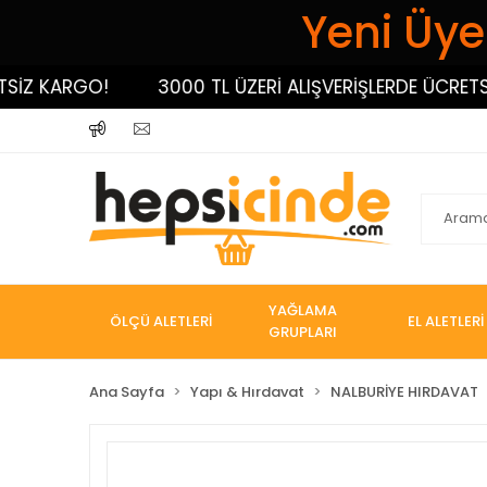
Yeni Üyel
 KARGO!
3000 TL ÜZERİ ALIŞVERİŞLERDE ÜCRETSİZ K
YAĞLAMA
ÖLÇÜ ALETLERİ
EL ALETLERİ
GRUPLARI
Ana Sayfa
Yapı & Hırdavat
NALBURİYE HIRDAVAT