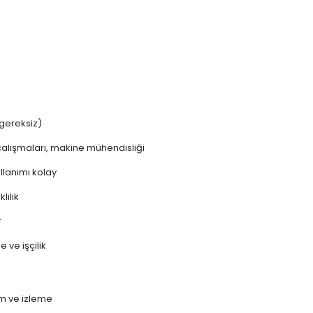
 gereksiz)
çalışmaları, makine mühendisliği
ullanımı kolay
lılık
r
 ve işçilik
ım ve izleme