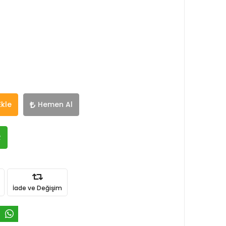
Ekle
Hemen Al
R
İade ve Değişim