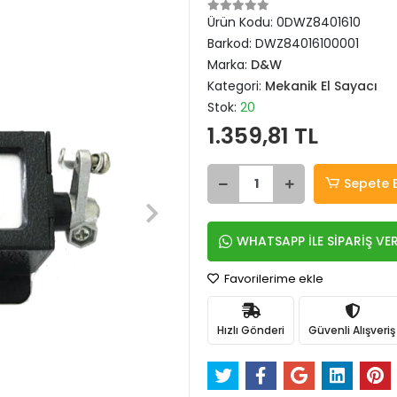
Ürün Kodu:
0DWZ8401610
Barkod:
DWZ84016100001
Marka:
D&W
Kategori:
Mekanik El Sayacı
Stok:
20
1.359,81 TL
Sepete 
WHATSAPP İLE SİPARİŞ VE
Favorilerime ekle
Hızlı Gönderi
Güvenli Alışveriş