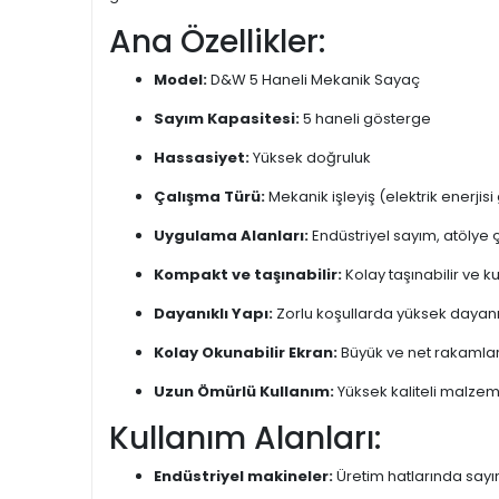
Ana Özellikler:
Model:
D&W 5 Haneli Mekanik Sayaç
Sayım Kapasitesi:
5 haneli gösterge
Hassasiyet:
Yüksek doğruluk
Çalışma Türü:
Mekanik işleyiş (elektrik enerjisi
Uygulama Alanları:
Endüstriyel sayım, atölye 
Kompakt ve taşınabilir:
Kolay taşınabilir ve k
Dayanıklı Yapı:
Zorlu koşullarda yüksek dayanık
Kolay Okunabilir Ekran:
Büyük ve net rakamla
Uzun Ömürlü Kullanım:
Yüksek kaliteli malzeme
Kullanım Alanları:
Endüstriyel makineler:
Üretim hatlarında say