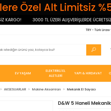
ere Özel Alt Limitsiz %
ARGO!
3000 TL ÜZERİ ALIŞVERİŞLERDE ÜCRETSİZ KA
TRY - Türk Lirası
ELEKTRİKLİ EL
EV YAŞAM
YAPI & HIRDAVAT
O
ALETLERİ
AKSESUARLAR
Makine Aksamları
Mekanik El Sayacı
D&W 5 Haneli Mekani