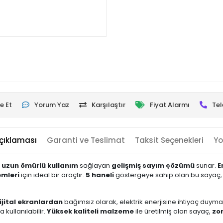
e Et
Yorum Yaz
Karşılaştır
Fiyat Alarmı
Tel
çıklaması
Garanti ve Teslimat
Taksit Seçenekleri
Yo
e
uzun ömürlü kullanım
sağlayan
gelişmiş sayım çözümü
sunar.
E
emleri
için ideal bir araçtır.
5 haneli
göstergeye sahip olan bu sayaç
ijital ekranlardan
bağımsız olarak, elektrik enerjisine ihtiyaç duym
 kullanılabilir.
Yüksek kaliteli malzeme
ile üretilmiş olan sayaç,
zor