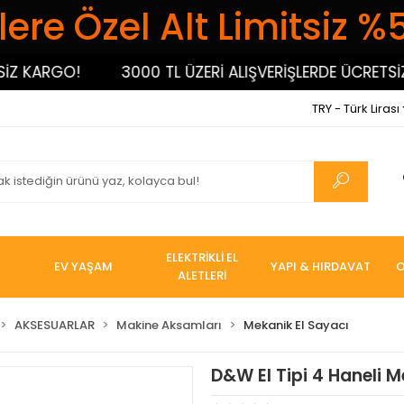
ere Özel Alt Limitsiz %
KARGO!
3000 TL ÜZERİ ALIŞVERİŞLERDE ÜCRETSİZ KA
TRY - Türk Lirası
ELEKTRİKLİ EL
EV YAŞAM
YAPI & HIRDAVAT
O
ALETLERİ
AKSESUARLAR
Makine Aksamları
Mekanik El Sayacı
D&W El Tipi 4 Haneli M