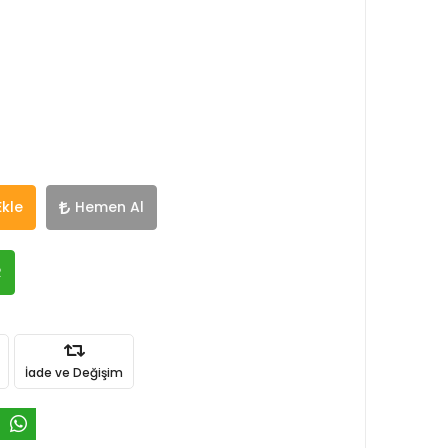
Ekle
Hemen Al
R
İade ve Değişim