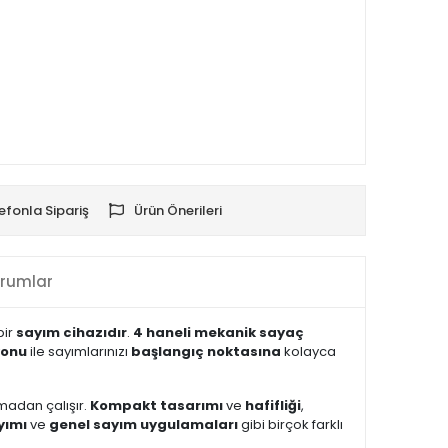
efonla Sipariş
Ürün Önerileri
rumlar
bir
sayım cihazıdır
.
4 haneli mekanik sayaç
yonu
ile sayımlarınızı
başlangıç noktasına
kolayca
madan çalışır.
Kompakt tasarımı
ve
hafifliği
,
yımı
ve
genel sayım uygulamaları
gibi birçok farklı