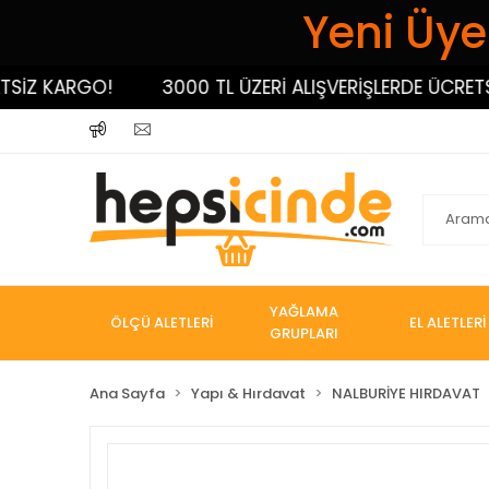
Yeni Üyel
 KARGO!
3000 TL ÜZERİ ALIŞVERİŞLERDE ÜCRETSİZ 
YAĞLAMA
ÖLÇÜ ALETLERİ
EL ALETLERİ
GRUPLARI
Ana Sayfa
Yapı & Hırdavat
NALBURİYE HIRDAVAT