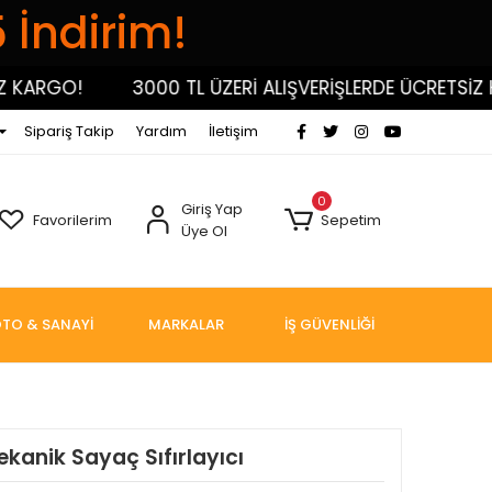
5 İndirim!
RGO!
3000 TL ÜZERİ ALIŞVERİŞLERDE ÜCRETSİZ KAR
Sipariş Takip
Yardım
İletişim
0
Giriş Yap
Favorilerim
Sepetim
Üye Ol
TO & SANAYİ
MARKALAR
İŞ GÜVENLİĞİ
ekanik Sayaç Sıfırlayıcı