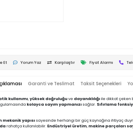
e Et
Yorum Yaz
Karşılaştır
Fiyat Alarmı
Tel
çıklaması
Garanti ve Teslimat
Taksit Seçenekleri
Yo
atik kullanımı
,
yüksek doğruluğu
ve
dayanıklılığı
ile dikkat çeken 
gulamasında
kolayca sayım yapmanızı
sağlar.
Sıfırlama fonksi
en mekanik yapısı
sayesinde herhangi bir güç kaynağına ihtiyaç duy
nda
rahatça kullanılabilir.
Endüstriyel üretim
,
makine parçaları sa