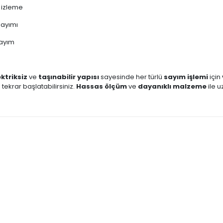
 izleme
ayımı
sayım
ektriksiz
ve
taşınabilir yapısı
sayesinde her türlü
sayım işlemi
için
 tekrar başlatabilirsiniz.
Hassas ölçüm
ve
dayanıklı malzeme
ile u