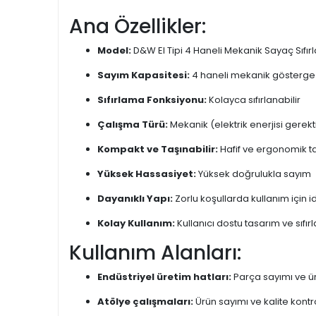
Ana Özellikler:
Model:
D&W El Tipi 4 Haneli Mekanik Sayaç Sıfırl
Sayım Kapasitesi:
4 haneli mekanik gösterge
Sıfırlama Fonksiyonu:
Kolayca sıfırlanabilir
Çalışma Türü:
Mekanik (elektrik enerjisi gerek
Kompakt ve Taşınabilir:
Hafif ve ergonomik t
Yüksek Hassasiyet:
Yüksek doğrulukla sayım
Dayanıklı Yapı:
Zorlu koşullarda kullanım için i
Kolay Kullanım:
Kullanıcı dostu tasarım ve sıfı
Kullanım Alanları:
Endüstriyel üretim hatları:
Parça sayımı ve ür
Atölye çalışmaları:
Ürün sayımı ve kalite kontr