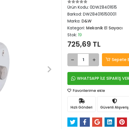
Ürün Kodu:
0DWZ8401615
Barkod:
DWZ84016150001
Marka:
D&W
Kategori:
Mekanik El Sayacı
Stok:
19
725,69 TL
Sepete 
WHATSAPP İLE SİPARİŞ VE
Favorilerime ekle
Hızlı Gönderi
Güvenli Alışveriş