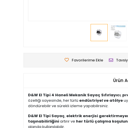
Favorilerime Ekle
Tavsiy
Ürün A
D&W El Tipi 4 Haneli Mekanik Sayaç Sıfırlayıcı
,
pr
özelliği sayesinde, her türlü
endüstriyel ve atölye
uy
döndürebilir ve sürekli izleme yapabilirsiniz.
D&W El Tipi Sayaç
,
elektrik enerjisi gerektirmey
taşınabilirliğini
artırır ve
her türlü çalışma koşulu
alanda kullanılabilir.