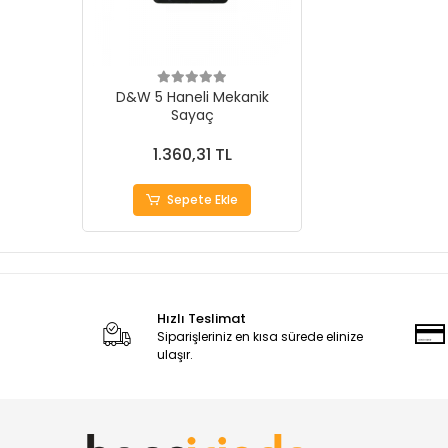
D&W 5 Haneli Mekanik
Sayaç
1.360,31 TL
Sepete Ekle
Hızlı Teslimat
Siparişleriniz en kısa sürede elinize
ulaşır.