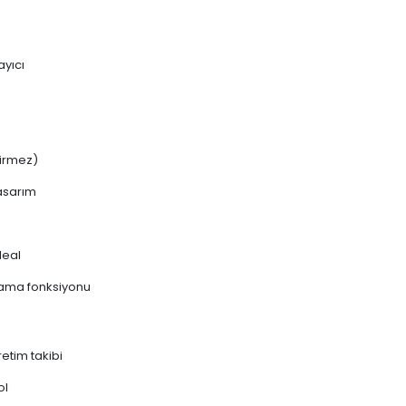
ayıcı
tirmez)
asarım
deal
rlama fonksiyonu
etim takibi
ol