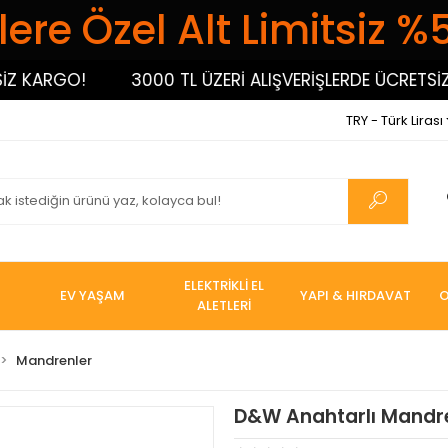
ere Özel Alt Limitsiz %
ARGO!
3000 TL ÜZERİ ALIŞVERİŞLERDE ÜCRETSİZ KAR
TRY - Türk Lirası
ELEKTRİKLİ EL
EV YAŞAM
YAPI & HIRDAVAT
O
ALETLERİ
Mandrenler
D&W Anahtarlı Mandr