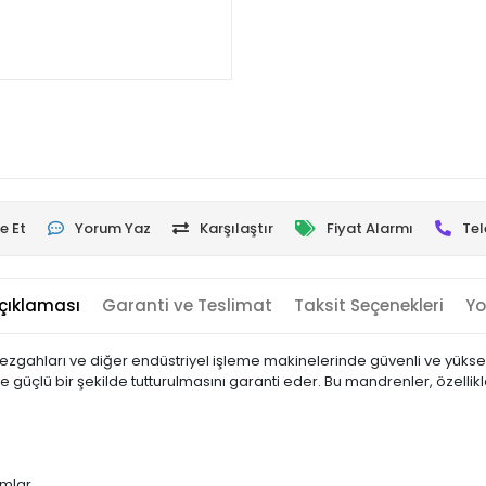
e Et
Yorum Yaz
Karşılaştır
Fiyat Alarmı
Tel
çıklaması
Garanti ve Teslimat
Taksit Seçenekleri
Yo
tezgahları ve diğer endüstriyel işleme makinelerinde güvenli ve yükse
ve güçlü bir şekilde tutturulmasını garanti eder. Bu mandrenler, özell
ımlar.