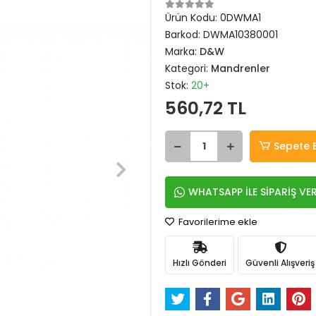
Ürün Kodu:
0DWMA1
Barkod:
DWMA10380001
Marka:
D&W
Kategori:
Mandrenler
Stok:
20+
560,72 TL
Sepete 
WHATSAPP İLE SİPARİŞ VE
Favorilerime ekle
Hızlı Gönderi
Güvenli Alışveriş