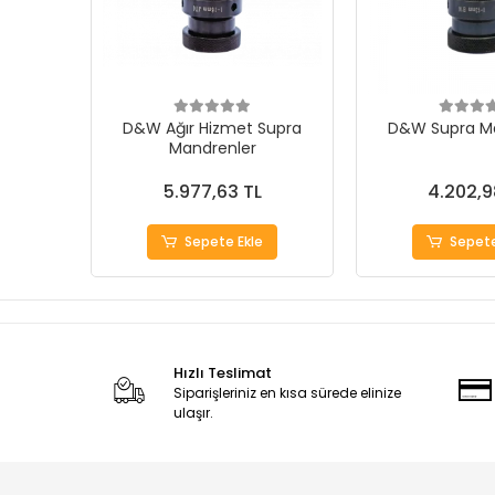
D&W Ağır Hizmet Supra
D&W Supra M
Mandrenler
5.977,63 TL
4.202,9
Sepete Ekle
Sepete
Hızlı Teslimat
Siparişleriniz en kısa sürede elinize
ulaşır.