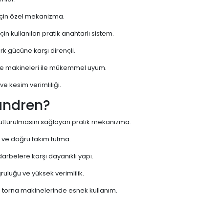
için özel mekanizma.
in kullanılan pratik anahtarlı sistem.
k gücüne karşı dirençli.
eze makineleri ile mükemmel uyum.
e kesim verimliliği.
andren?
 tutturulmasını sağlayan pratik mekanizma.
i ve doğru takım tutma.
arbelere karşı dayanıklı yapı.
uluğu ve yüksek verimlilik.
 torna makinelerinde esnek kullanım.