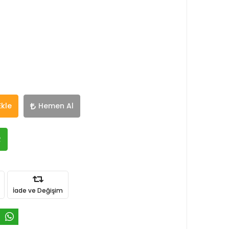
Ekle
Hemen Al
R
İade ve Değişim