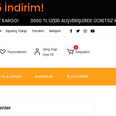
5 İndirim!
GO!
3000 TL ÜZERİ ALIŞVERİŞLERDE ÜCRETSİZ KARG
Sipariş Takip
Yardım
İletişim
0
Giriş Yap
Favorilerim
Sepetim
Üye Ol
TO & SANAYİ
MARKALAR
İŞ GÜVENLİĞİ
enler