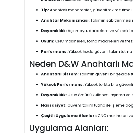
Tip:
Anahtarlı mandrenler, güvenli takım tutma 
Anahtar Mekanizması:
Takımın sabitlenmesi iç
Dayanıklılık:
Aşınmaya, darbelere ve yüksek tor
Uyum:
CNC makineleri, torna makineleri ve fr
Performans:
Yüksek hızda güvenli takım tutma v
Neden D&W Anahtarlı M
Anahtarlı Sistem:
Takımın güvenli bir şekilde
Yüksek Performans:
Yüksek torkta bile güvenl
Dayanıklılık:
Uzun ömürlü kullanım, aşınma ve d
Hassasiyet:
Güvenli takım tutma ile işleme doğr
Çeşitli Uygulama Alanları:
CNC makineleri ve
Uygulama Alanları: