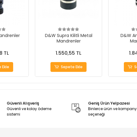
andrenler
D&W Supra Kilitli Metal
D&W Ana
Mandrenler
Ma
8 TL
1.550,55 TL
1.8
 Ekle
Sepete Ekle
S
Güvenli Alışveriş
Geniş Ürün Yelpazesi
Güvenli ve kolay ödeme
Binlerce ürün ve kampan
sistemi
seçeneği