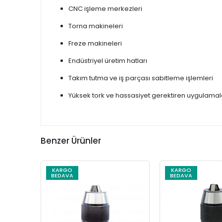
CNC işleme merkezleri
Torna makineleri
Freze makineleri
Endüstriyel üretim hatları
Takım tutma ve iş parçası sabitleme işlemleri
Yüksek tork ve hassasiyet gerektiren uygulamal
Benzer Ürünler
KARGO
KARGO
BEDAVA
BEDAVA