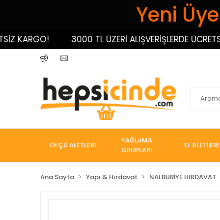
Yeni Üyel
KARGO!
3000 TL ÜZERİ ALIŞVERİŞLERDE ÜCRETSİZ K
YAĞLAMA
ÖLÇÜ ALETLERİ
EL ALETLERİ
GRUPLARI
Ana Sayfa
Yapı & Hırdavat
NALBURİYE HIRDAVAT