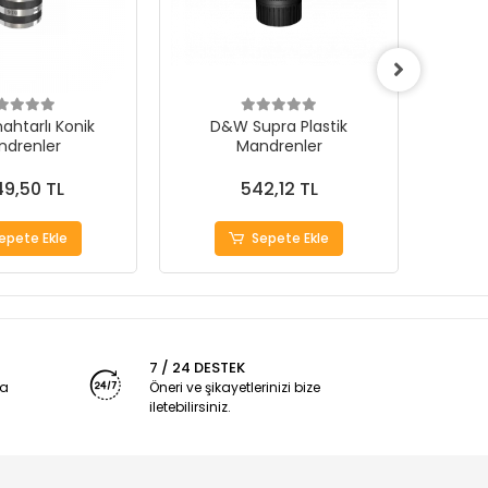
htarlı Konik
D&W Supra Plastik
ME
ndrenler
Mandrenler
MAN
49,50 TL
542,12 TL
epete Ekle
Sepete Ekle
7 / 24 DESTEK
ya
Öneri ve şikayetlerinizi bize
iletebilirsiniz.