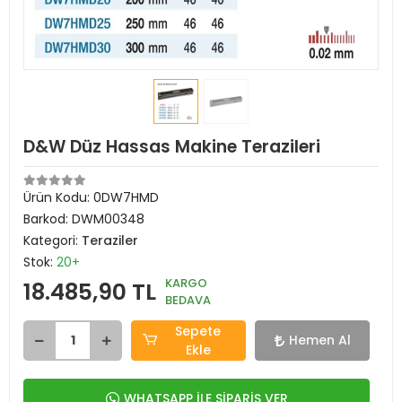
D&W Düz Hassas Makine Terazileri
Ürün Kodu:
0DW7HMD
Barkod:
DWM00348
Kategori:
Teraziler
Stok:
20+
KARGO
18.485,90 TL
BEDAVA
Sepete
Hemen Al
Ekle
WHATSAPP İLE SİPARİŞ VER