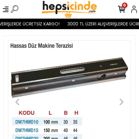
0
VERİŞLERDE ÜCRETSİZ KARGO!
3000 TL ÜZERİ ALIŞVERİŞLERDE ÜCR