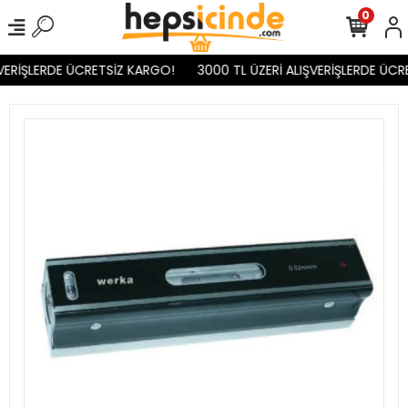
0
VERİŞLERDE ÜCRETSİZ KARGO!
3000 TL ÜZERİ ALIŞVERİŞLERDE ÜCR