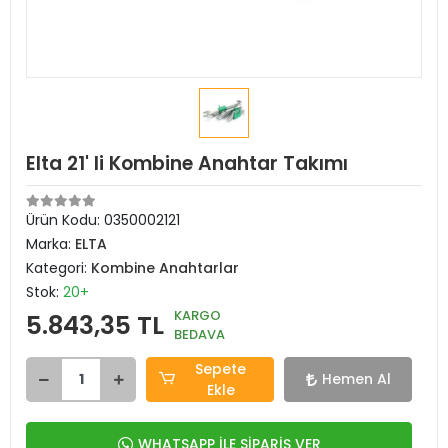
Elta 21' li Kombine Anahtar Takımı
Ürün Kodu:
0350002121
Marka:
ELTA
Kategori:
Kombine Anahtarlar
Stok:
20+
KARGO
5.843,35 TL
BEDAVA
Sepete
Hemen Al
Ekle
WHATSAPP İLE SİPARİŞ VER