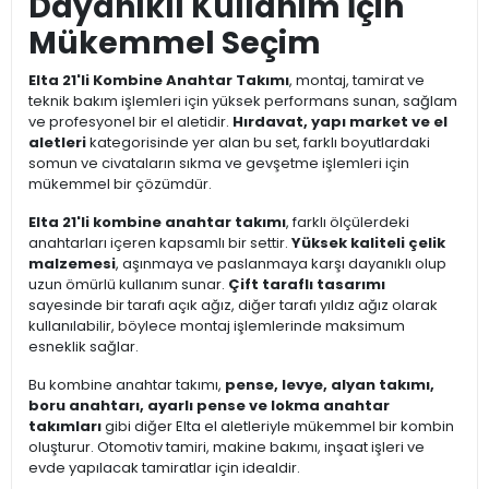
Dayanıklı Kullanım İçin
Mükemmel Seçim
Elta 21'li Kombine Anahtar Takımı
, montaj, tamirat ve
teknik bakım işlemleri için yüksek performans sunan, sağlam
ve profesyonel bir el aletidir.
Hırdavat, yapı market ve el
aletleri
kategorisinde yer alan bu set, farklı boyutlardaki
somun ve civataların sıkma ve gevşetme işlemleri için
mükemmel bir çözümdür.
Elta 21'li kombine anahtar takımı
, farklı ölçülerdeki
anahtarları içeren kapsamlı bir settir.
Yüksek kaliteli çelik
malzemesi
, aşınmaya ve paslanmaya karşı dayanıklı olup
uzun ömürlü kullanım sunar.
Çift taraflı tasarımı
sayesinde bir tarafı açık ağız, diğer tarafı yıldız ağız olarak
kullanılabilir, böylece montaj işlemlerinde maksimum
esneklik sağlar.
Bu kombine anahtar takımı,
pense, levye, alyan takımı,
boru anahtarı, ayarlı pense ve lokma anahtar
takımları
gibi diğer Elta el aletleriyle mükemmel bir kombin
oluşturur. Otomotiv tamiri, makine bakımı, inşaat işleri ve
evde yapılacak tamiratlar için idealdir.