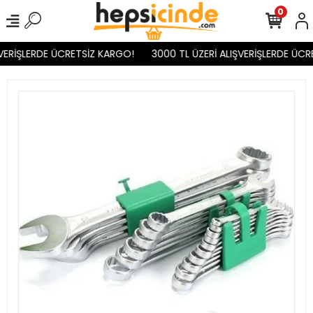
0
VERİŞLERDE ÜCRETSİZ KARGO!
3000 TL ÜZERİ ALIŞVERİŞLERDE ÜCR