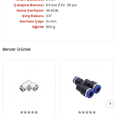
Çalışma Basıncı
6.5 bar
/
93...95 psi
Hava Sarfiyatı
46 lt/dk
Giriş Rekoru
1/4"
Hortum Çapı
10 mm
Ağırlık
900 g
Benzer Ürünler