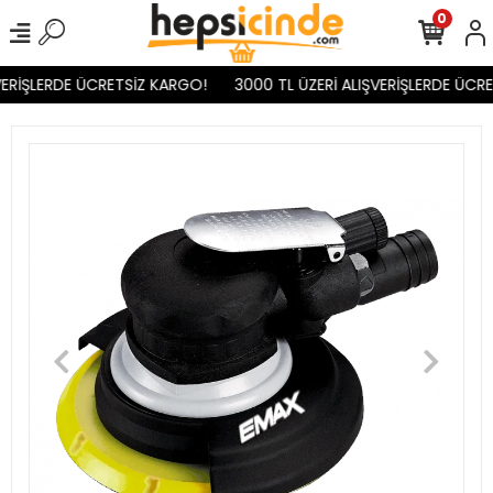
0
ERİŞLERDE ÜCRETSİZ KARGO!
3000 TL ÜZERİ ALIŞVERİŞLERDE ÜCRE