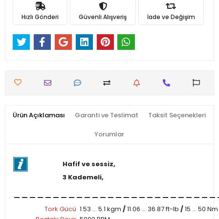
Hızlı Gönderi
Güvenli Alışveriş
İade ve Değişim
Ürün Açıklaması
Garanti ve Teslimat
Taksit Seçenekleri
Yorumlar
Hafif ve sessiz,
3 Kademeli,
__________________________
Tork Gücü
1.53 ... 5.1 kgm
/
11.06 ... 36.87 ft-lb
/
15 ... 50 Nm