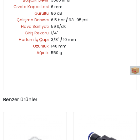
Boştaki Devir
5000 RPM
Cıvata Kapasitesi
6 mm
Gürültü
86 dB
Çalışma Basıncı
6.5 bar
/
93...95 psi
Hava Sarfiyatı
59 lt/dk
Giriş Rekoru
1/4"
Hortum İç Çapı
3/8"
/
10 mm
Uzunluk
146 mm
Ağırlık
550 g
Benzer Ürünler