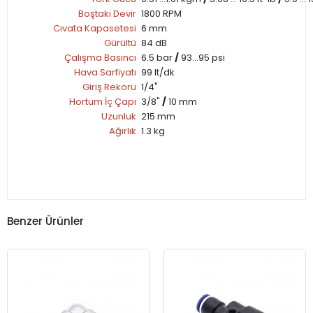
Boştaki Devir
1800 RPM
Cıvata Kapasetesi
6 mm
Gürültü
84 dB
Çalışma Basıncı
6.5 bar
/
93...95 psi
Hava Sarfiyatı
99 lt/dk
Giriş Rekoru
1/4"
Hortum İç Çapı
3/8"
/
10 mm
Uzunluk
215 mm
Ağırlık
1.3 kg
Benzer Ürünler