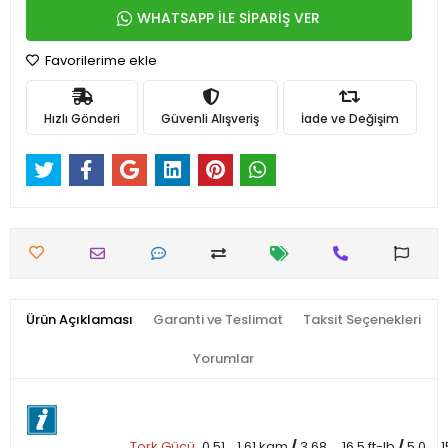
WHATSAPP İLE SİPARİŞ VER
Favorilerime ekle
Hızlı Gönderi
Güvenli Alışveriş
İade ve Değişim
Ürün Açıklaması
Garanti ve Teslimat
Taksit Seçenekleri
Yorumlar
Tork Gücü
0.51 ...1.61 kgm
/
3.68 ... 16.5 ft-lb
/
5.0 ...