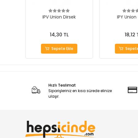
IPV Union Dirsek
IPY Union
14,30 TL
18,12 
Sepete Ekle
Sepete
Hızlı Teslimat
Siparişleriniz en kısa sürede elinize
ulaşır.