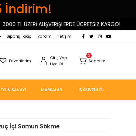
5 İndirim!
00 TL ÜZERİ ALIŞVERİŞLERDE ÜCRETSİZ KARGO!
3
Sipariş Takip
Yardım
İletişim
0
Giriş Yap
Favorilerim
Sepetim
Üye Ol
TO & SANAYİ
MARKALAR
İŞ GÜVENLİĞİ
Avuç İçi Somun Sökme