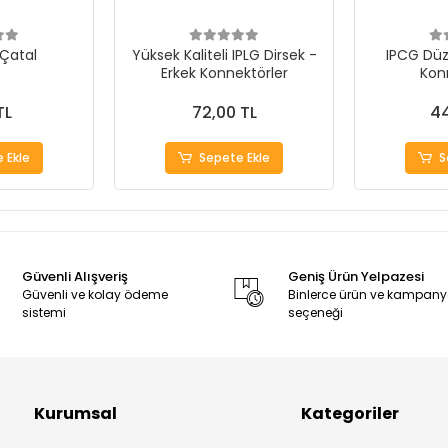
 Çatal
Yüksek Kaliteli IPLG Dirsek -
IPCG Düz
Erkek Konnektörler
Kon
TL
72,00 TL
44
 Ekle
Sepete Ekle
S
Güvenli Alışveriş
Geniş Ürün Yelpazesi
Güvenli ve kolay ödeme
Binlerce ürün ve kampan
sistemi
seçeneği
Kurumsal
Kategoriler