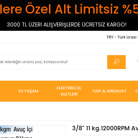
ere Özel Alt Limitsiz %
3000 TL ÜZERİ ALIŞVERİŞLERDE ÜCRETSİZ KARGO!
30
TRY - Türk Lirası
ELEKTRİKLİ EL
EV YAŞAM
YAPI & HIRDAVAT
O
ALETLERİ
3/8" 11 kg.12000RPM 