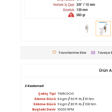
Favorilerime Ekle
Tavsiye 
Ürün A
3 Kademeli
Çekiç Tipi
TWIN DOG
Sıkma Gücü
8 kgm
/
60 ft-lb
/
81 Nm
Sökme Gücü
11 kgm
/
80 ft-lb
/
108 Nm
Boştaki Devir
10000 RPM