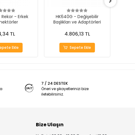
 Rekor - Erkek
HK640G - Değişebilir
Mikro
nektörler
Başlıkları ve Adaptörleri
İ
,34 TL
4.806,13 TL
epete Ekle
Sepete Ekle
7 / 24 DESTEK
ya
Öneri ve şikayetlerinizi bize
iletebilirsiniz.
Bize Ulaşın