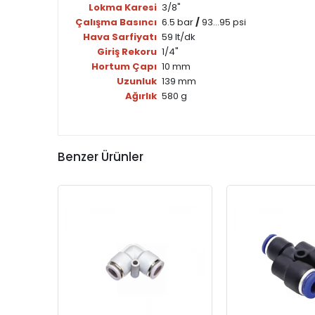
Lokma Karesi
3/8"
Çalışma Basıncı
6.5 bar
/
93...95 psi
Hava Sarfiyatı
59 lt/dk
Giriş Rekoru
1/4"
Hortum Çapı
10 mm
Uzunluk
139 mm
Ağırlık
580 g
Benzer Ürünler