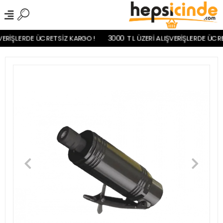
ERİŞLERDE ÜCRETSİZ KARGO!
3000 TL ÜZERİ ALIŞVERİŞLERDE ÜCRE