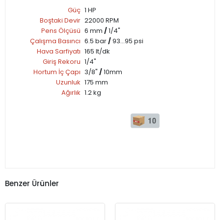
Güç
1 HP
Boştaki Devir
22000 RPM
Pens Ölçüsü
6 mm
/
1/4"
Çalışma Basıncı
6.5 bar
/
93...95 psi
Hava Sarfiyatı
165 lt/dk
Giriş Rekoru
1/4"
Hortum İç Çapı
3/8"
/
10mm
Uzunluk
175 mm
Ağırlık
1.2 kg
Benzer Ürünler